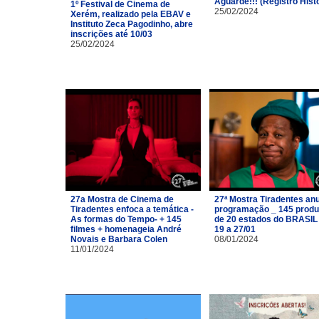
Aguarde!!! (Registro Hist
1º Festival de Cinema de
25/02/2024
Xerém, realizado pela EBAV e
Instituto Zeca Pagodinho, abre
inscrições até 10/03
25/02/2024
27a Mostra de Cinema de
27ª Mostra Tiradentes an
Tiradentes enfoca a temática -
programação _ 145 prod
As formas do Tempo- + 145
de 20 estados do BRASIL
filmes + homenageia André
19 a 27/01
Novais e Barbara Colen
08/01/2024
11/01/2024