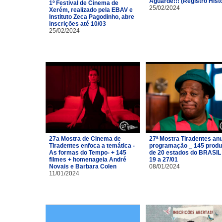
Aguarde!!! (Registro Hist
1º Festival de Cinema de
25/02/2024
Xerém, realizado pela EBAV e
Instituto Zeca Pagodinho, abre
inscrições até 10/03
25/02/2024
27a Mostra de Cinema de
27ª Mostra Tiradentes an
Tiradentes enfoca a temática -
programação _ 145 prod
As formas do Tempo- + 145
de 20 estados do BRASIL
filmes + homenageia André
19 a 27/01
Novais e Barbara Colen
08/01/2024
11/01/2024