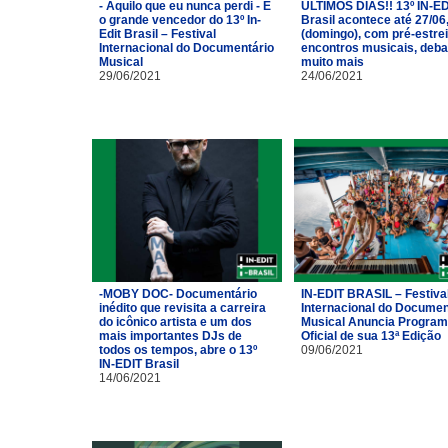
- Aquilo que eu nunca perdi - É
ÚLTIMOS DIAS!! 13º IN-ED
o grande vencedor do 13º In-
Brasil acontece até 27/06
Edit Brasil – Festival
(domingo), com pré-estrei
Internacional do Documentário
encontros musicais, deba
Musical
muito mais
29/06/2021
24/06/2021
-MOBY DOC- Documentário
IN-EDIT BRASIL – Festiva
inédito que revisita a carreira
Internacional do Documen
do icônico artista e um dos
Musical Anuncia Progra
mais importantes DJs de
Oficial de sua 13ª Edição
todos os tempos, abre o 13º
09/06/2021
IN-EDIT Brasil
14/06/2021