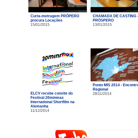
Curta-metragem PRÓPERO
CHAMADA DE CASTING 
procura Locações
PRÓSPERO
15/01/2015
13/01/2015
Ponto MIS 2014 - Encontr
Regional
ELCV recebe convite do
28/11/2014
Festival 20minmax
International Shortfilm na
Alemanha
11/12/2014