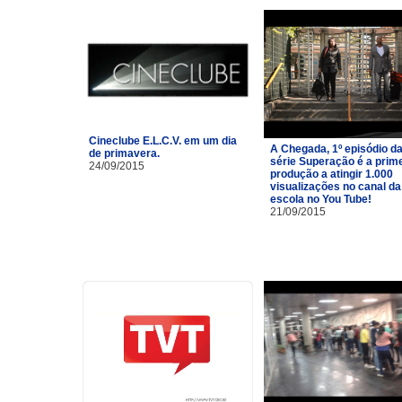
Cineclube E.L.C.V. em um dia
A Chegada, 1º episódio d
de primavera.
série Superação é a prim
24/09/2015
produção a atingir 1.000
visualizações no canal da
escola no You Tube!
21/09/2015