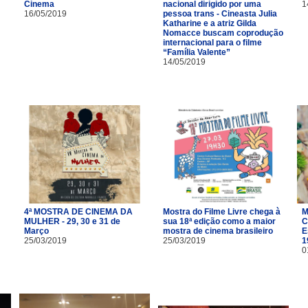
Cinema
nacional dirigido por uma
1
16/05/2019
pessoa trans - Cineasta Julia
Katharine e a atriz Gilda
Nomacce buscam coprodução
internacional para o filme
“Família Valente”
14/05/2019
4ª MOSTRA DE CINEMA DA
Mostra do Filme Livre chega à
M
MULHER - 29, 30 e 31 de
sua 18ª edição como a maior
C
Março
mostra de cinema brasileiro
E
25/03/2019
25/03/2019
1
0