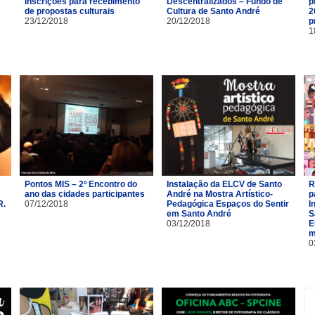
Inscrições para recebimento
Descentralizados – Fundo de
p
de propostas culturais
Cultura de Santo André
2
23/12/2018
20/12/2018
p
1
Pontos MIS – 2º Encontro do
Instalação da ELCV de Santo
R
ano das cidades participantes
André na Mostra Artístico-
p
R.
07/12/2018
Pedagógica Espaços do Sentir
I
em Santo André
S
03/12/2018
E
m
0