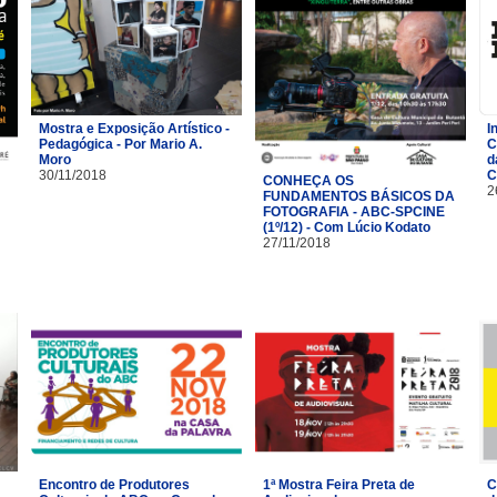
Mostra e Exposição Artístico -
I
Pedagógica - Por Mario A.
C
Moro
d
30/11/2018
C
CONHEÇA OS
2
FUNDAMENTOS BÁSICOS DA
FOTOGRAFIA - ABC-SPCINE
(1º/12) - Com Lúcio Kodato
27/11/2018
Encontro de Produtores
1ª Mostra Feira Preta de
C