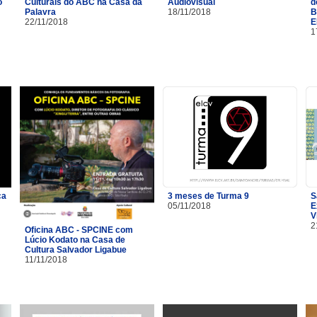
o
Culturais do ABC na Casa da
Audiovisual
d
Palavra
18/11/2018
B
22/11/2018
E
1
ça
3 meses de Turma 9
S
05/11/2018
E
V
2
Oficina ABC - SPCINE com
Lúcio Kodato na Casa de
Cultura Salvador Ligabue
11/11/2018