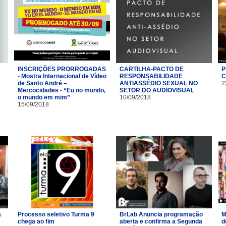
INSCRIÇÕES PRORROGADAS
CARTILHA-PACTO DE
P
- Mostra Internacional de Vídeo
RESPONSABILIDADE
C
de Santo André –
ANTIASSÉDIO SEXUAL NO
2
Mercocidades - “Eu no mundo,
SETOR DO AUDIOVISUAL
o mundo em mim”
10/09/2018
15/09/2018
a
Processo seletivo Turma 9
BrLab Anuncia programação
M
chega ao fim
aberta e confirma a Segunda
d