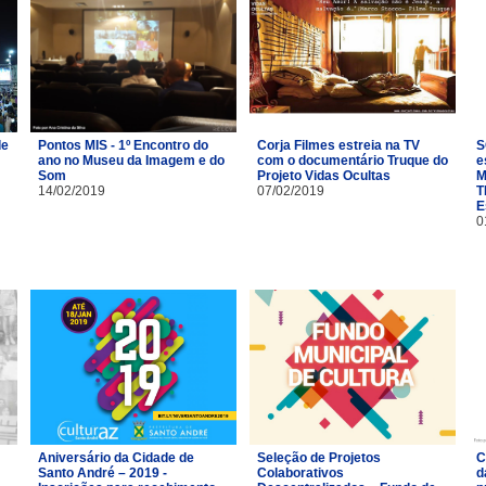
de
Pontos MIS - 1º Encontro do
Corja Filmes estreia na TV
S
ano no Museu da Imagem e do
com o documentário Truque do
e
Som
Projeto Vidas Ocultas
M
14/02/2019
07/02/2019
T
E
0
Aniversário da Cidade de
Seleção de Projetos
C
Santo André – 2019 -
Colaborativos
d