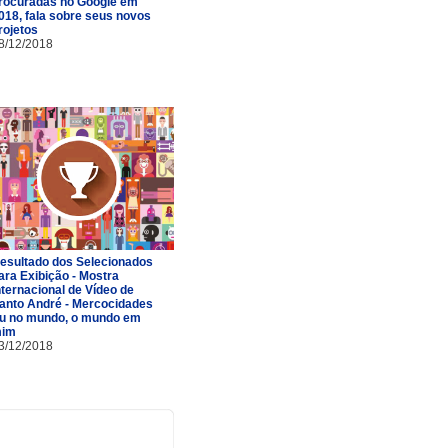
rocuradas no Google em
018, fala sobre seus novos
rojetos
8/12/2018
esultado dos Selecionados
ara Exibição - Mostra
nternacional de Vídeo de
anto André - Mercocidades
u no mundo, o mundo em
im
3/12/2018