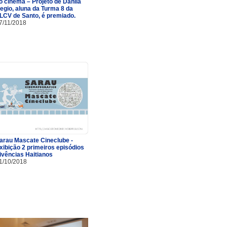
o cinema – Projeto de Danila
egio, aluna da Turma 8 da
LCV de Santo, é premiado.
7/11/2018
arau Mascate Cineclube -
xibição 2 primeiros episódios
ivências Haitianos
1/10/2018