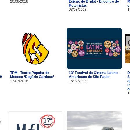
20/08/2018
Edição do Brplot - Encontro de
M
Roteiristas
o
03/08/2018
1
TPM - Teatro Popular de
13º Festival de Cinema Latino-
D
29
Mococa ‘Rogério Cardoso’
Americano de São Paulo
S
17/07/2018
16/07/2018
a
P
d
1