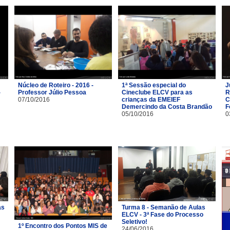
Núcleo de Roteiro - 2016 -
1ª Sessão especial do
J
-
Professor Júlio Pessoa
Cineclube ELCV para as
R
07/10/2016
crianças da EMEIEF
C
Demercindo da Costa Brandão
F
05/10/2016
0
as
Turma 8 - Semanão de Aulas
ELCV - 3ª Fase do Processo
Seletivo!
1º Encontro dos Pontos MIS de
24/06/2016