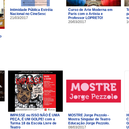
Intimidade Pública Estréia
Curso de Arte Moderna em
T
Nacional no CineSesc
Paris com o Artista e
p
21/03/2017
Professor LOPRETO!
s
20/03/2017
1
o
IMPASSE ou ISSO NÃO É UMA
MOSTRE Jorge Pezzolo -
H
PEÇA, É UM GOLPE! com a
Mostra Singular de Teatro
C
Turma 18 da Escola Livre de
Educação Jorge Pezzolo.
G
Teatro​
08/03/2017
U