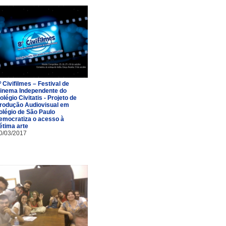
º Civifilmes – Festival de
inema Independente do
olégio Civitatis - Projeto de
rodução Audiovisual em
olégio de São Paulo
emocratiza o acesso à
étima arte
0/03/2017