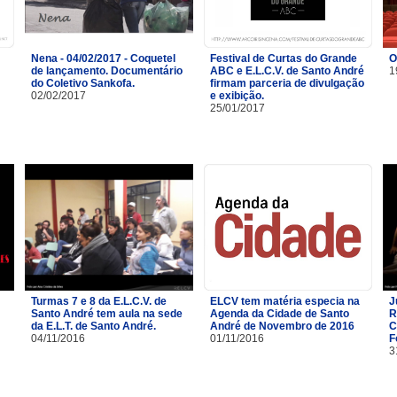
Nena - 04/02/2017 - Coquetel
Festival de Curtas do Grande
O
de lançamento. Documentário
ABC e E.L.C.V. de Santo André
1
do Coletivo Sankofa.
firmam parceria de divulgação
02/02/2017
e exibição.
25/01/2017
Turmas 7 e 8 da E.L.C.V. de
ELCV tem matéria especia na
J
Santo André tem aula na sede
Agenda da Cidade de Santo
R
da E.L.T. de Santo André.
André de Novembro de 2016
C
04/11/2016
01/11/2016
F
3