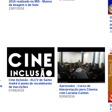
2016 realizado no MIS - Museu
da Imagem e do Som
23/07/2016
O
e
p
l
1
Cine Inclusão - ELCV de Santo
André é ponto de recebimento
pa
Aprovados - Curso de
de inscrições
Interpretação para Cinema
07/06/2016
com Luciana Canton
02/06/2016
O
2