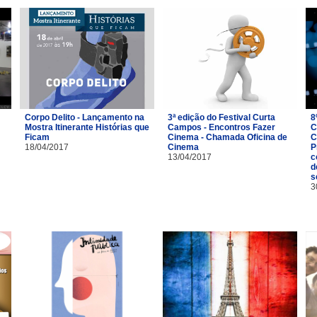
Corpo Delito - Lançamento na
3ª edição do Festival Curta
8
Mostra Itinerante Histórias que
Campos - Encontros Fazer
C
Ficam
Cinema - Chamada Oficina de
C
18/04/2017
Cinema
P
13/04/2017
c
d
s
3