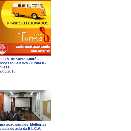
.L.C.V. de Santo André -
rocesso Seletivo - Turma 8 -
ª Fase
9/03/2016
ma ação simples. Melhorias
a sala de aula da E.L.C.V.