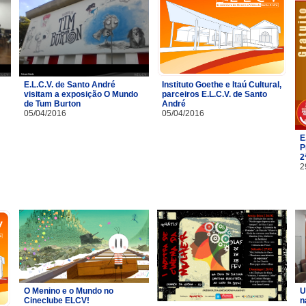
E.L.C.V. de Santo André
Instituto Goethe e Itaú Cultural,
visitam a exposição O Mundo
parceiros E.L.C.V. de Santo
de Tum Burton
André
05/04/2016
05/04/2016
E
P
2
2
O Menino e o Mundo no
U
Cineclube ELCV!
n