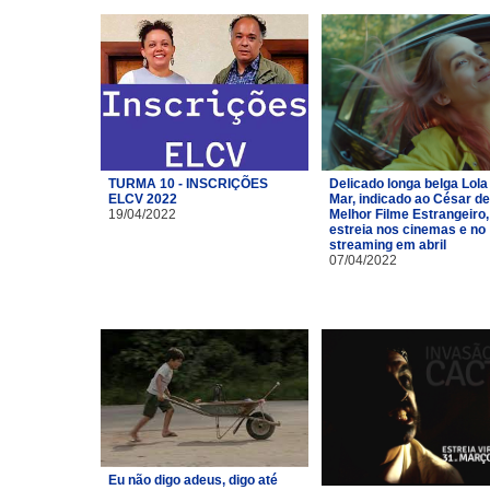
TURMA 10 - INSCRIÇÕES
Delicado longa belga Lola
ELCV 2022
Mar, indicado ao César de
19/04/2022
Melhor Filme Estrangeiro,
estreia nos cinemas e no
streaming em abril
07/04/2022
Eu não digo adeus, digo até