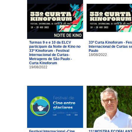
Turmas 9 e e 10 da ELCV
33º Curta Kinoforum - Fes
participam da Noite de Kino no
Internacional de Curtas s
33º Kinoforum - Festival
Paulo
Internacional de Curtas-
18/08/2022
Metragens de São Paulo -
Curta Kinoforum
19/08/2022
Festival Internacional -Cine
11ª MOSTRA ECOFALANT