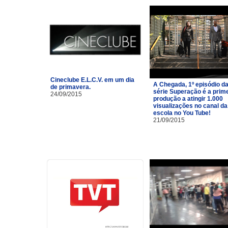
Cineclube E.L.C.V. em um dia
A Chegada, 1º episódio d
de primavera.
série Superação é a prim
24/09/2015
produção a atingir 1.000
visualizações no canal da
escola no You Tube!
21/09/2015