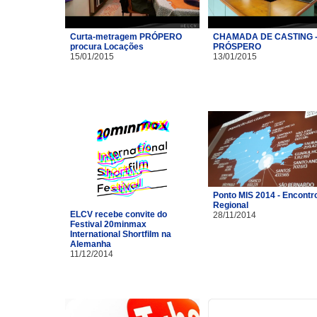
Curta-metragem PRÓPERO
CHAMADA DE CASTING 
procura Locações
PRÓSPERO
15/01/2015
13/01/2015
Ponto MIS 2014 - Encontr
Regional
ELCV recebe convite do
28/11/2014
Festival 20minmax
International Shortfilm na
Alemanha
11/12/2014