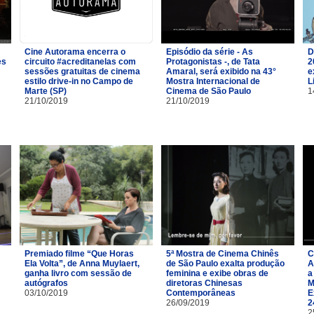
Cine Autorama encerra o
Episódio da série - As
D
es
circuito #acreditanelas com
Protagonistas -, de Tata
2
sessões gratuitas de cinema
Amaral, será exibido na 43°
e
estilo drive-in no Campo de
Mostra Internacional de
L
Marte (SP)
Cinema de São Paulo
1
21/10/2019
21/10/2019
Premiado filme “Que Horas
5ª Mostra de Cinema Chinês
C
Ela Volta”, de Anna Muylaert,
de São Paulo exalta produção
A
ganha livro com sessão de
feminina e exibe obras de
a
autógrafos
diretoras Chinesas
M
03/10/2019
Contemporâneas
E
26/09/2019
2
2