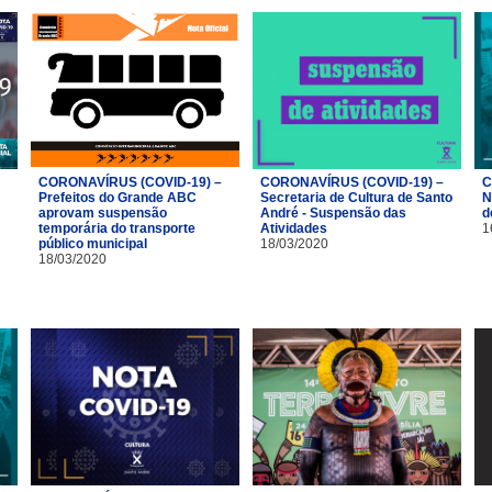
CORONAVÍRUS (COVID-19) –
CORONAVÍRUS (COVID-19) –
C
Prefeitos do Grande ABC
Secretaria de Cultura de Santo
N
aprovam suspensão
André - Suspensão das
d
temporária do transporte
Atividades
1
público municipal
18/03/2020
18/03/2020