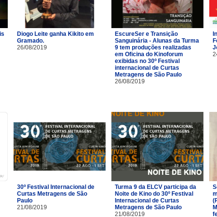
is
Diogo Leite ganha Kikito em
EscureSer e Transição
I
Gramado.
Sanguinária - Alunas da Turma
F
26/08/2019
9 tem produções realizadas
J
em Oficina do Kinoforum
2
exibidas no 30º Festival
internacional de Curtas
Metragens de São Paulo
26/08/2019
30º Festival Internacional de
Turma 9 da ELCV participa da
S
Curtas Metragens de São
Noite de Kino do 30º Festival
m
Paulo
Internacional de Curtas
(
21/08/2019
Metragens de São Paulo
M
21/08/2019
f