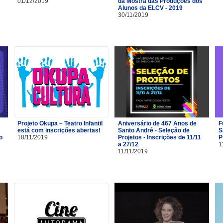
01/12/2019
da Mostra das Produções dos
Alunos da ELCV - 2019
30/11/2019
Projeto Okupa – Teatro Infantil
Aniversário de 467 Anos de
F
está com inscrições abertas!
Santo André - Seleção de
S
o
18/11/2019
Projetos - Inscrições de 11/11
P
a 27/12
1
11/11/2019