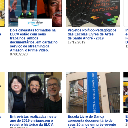
Dois cineastas formados na
Projetos Político-Pedagógicos
I
a
ELCV estão com seus
das Escolas Livres de Artes
e
trabalhos, ambos
de Santo André - 2019
F
documentários, em cartaz no
17/12/2019
D
serviço de streaming da
1
Amazon, o Prime Video.
07/01/2020
s
Entrevistas realizadas neste
Escola Livre de Dança
E
ano de 2019 enriquecem o
apresenta documentário de
T
registro histórico da ELCV.
seus 20 anos em prév-evento
2