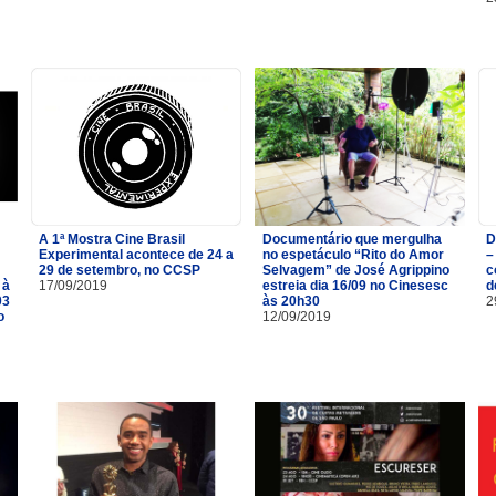
A 1ª Mostra Cine Brasil
Documentário que mergulha
D
Experimental acontece de 24 a
no espetáculo “Rito do Amor
–
29 de setembro, no CCSP
Selvagem” de José Agrippino
c
 à
17/09/2019
estreia dia 16/09 no Cinesesc
d
03
às 20h30
2
o
12/09/2019