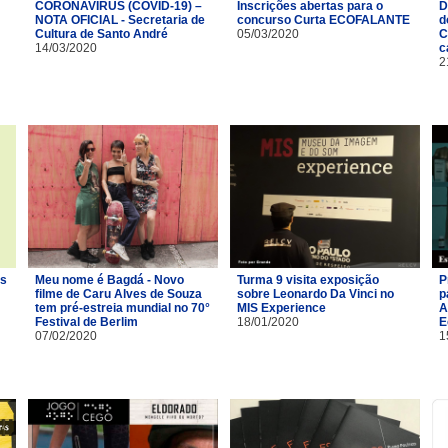
CORONAVÍRUS (COVID-19) –
Inscrições abertas para o
D
NOTA OFICIAL - Secretaria de
concurso Curta ECOFALANTE
d
Cultura de Santo André
05/03/2020
C
14/03/2020
c
2
os
Meu nome é Bagdá - Novo
Turma 9 visita exposição
P
filme de Caru Alves de Souza
sobre Leonardo Da Vinci no
p
tem pré-estreia mundial no 70°
MIS Experience
A
Festival de Berlim
18/01/2020
E
07/02/2020
1