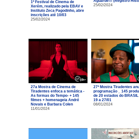
Aguarde!!! (Registro Hist
1º Festival de Cinema de
25/02/2024
Xerém, realizado pela EBAV e
Instituto Zeca Pagodinho, abre
inscrições até 10/03
25/02/2024
27a Mostra de Cinema de
27ª Mostra Tiradentes an
Tiradentes enfoca a temática -
programação _ 145 prod
As formas do Tempo- + 145
de 20 estados do BRASIL
filmes + homenageia André
19 a 27/01
Novais e Barbara Colen
08/01/2024
11/01/2024