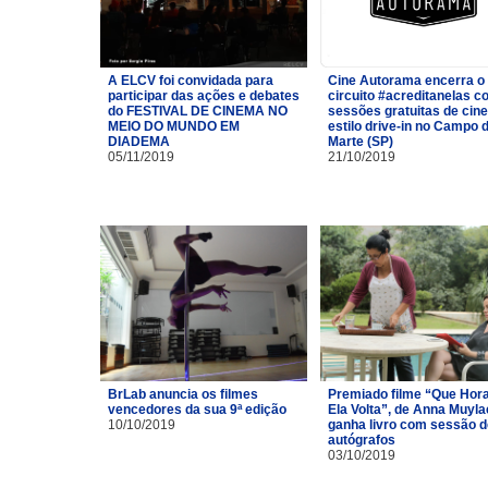
A ELCV foi convidada para
Cine Autorama encerra o
participar das ações e debates
circuito #acreditanelas 
do FESTIVAL DE CINEMA NO
sessões gratuitas de cin
MEIO DO MUNDO EM
estilo drive-in no Campo 
DIADEMA
Marte (SP)
05/11/2019
21/10/2019
BrLab anuncia os filmes
Premiado filme “Que Hor
vencedores da sua 9ª edição
Ela Volta”, de Anna Muyla
10/10/2019
ganha livro com sessão d
autógrafos
03/10/2019