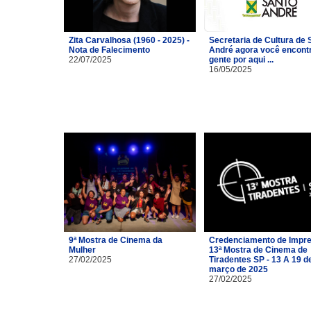
Zita Carvalhosa (1960 - 2025) -
Secretaria de Cultura de 
Nota de Falecimento
André agora você encont
22/07/2025
gente por aqui ...
16/05/2025
9ª Mostra de Cinema da
Credenciamento de Impre
Mulher
13ª Mostra de Cinema de
27/02/2025
Tiradentes SP - 13 A 19 d
março de 2025
27/02/2025