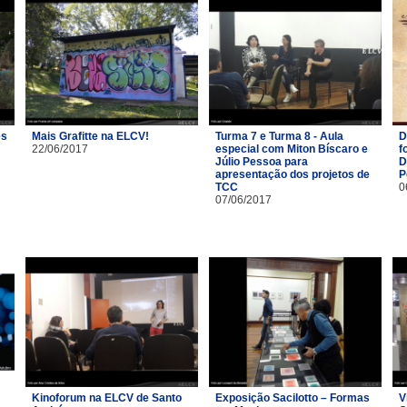
es
Mais Grafitte na ELCV!
Turma 7 e Turma 8 - Aula
D
22/06/2017
especial com Miton Bíscaro e
f
Júlio Pessoa para
D
apresentação dos projetos de
P
TCC
0
07/06/2017
Kinoforum na ELCV de Santo
Exposição Sacilotto – Formas
V