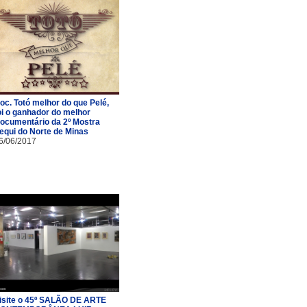
oc. Totó melhor do que Pelé,
oi o ganhador do melhor
ocumentário da 2º Mostra
equi do Norte de Minas
6/06/2017
isite o 45º SALÃO DE ARTE