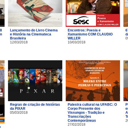
18
Lançamento do Livro Cinema
Encontros: Poesia e
6
on
e História na Cinemateca
Xamanismo COM CLAUDIO
d
Brasileira
WILLER
0
12/03/2018
10/03/2018
Regras de criação de histórias
Palestra cultural na UFABC: O
P
da PIXAR
Corpo Presente dos
e
05/03/2018
Vissungos - Tradição e
A
Transcriações
T
Contemporâneas
2
27/02/2018
o