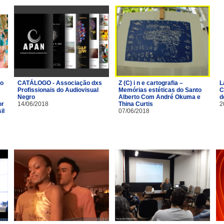
io
CATÁLOGO - Associação dxs
Z (C) i n e cartografia –
L
Profissionais do Audiovisual
Memórias estéticas do Santo
C
Negro
Alberto Com André Okuma e
d
or
14/06/2018
Thina Curtis
2
il
07/06/2018