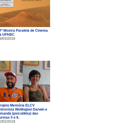
7º Mostra Paralela de Cinema
a UFABC
9/03/2018
rojeto Memória ELCV
ntrevista Wellington Darwin e
manda (psicotikka) das
urmas 5 e 6.
0/02/2018