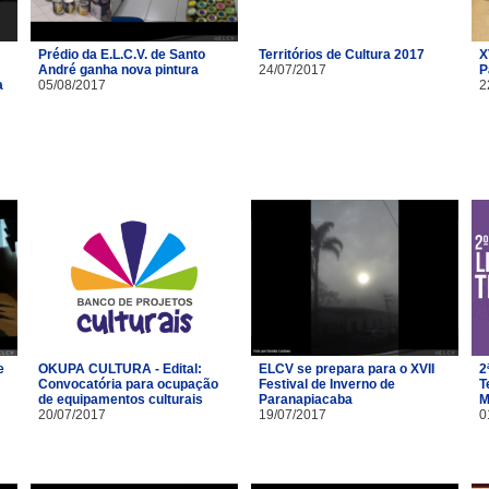
Prédio da E.L.C.V. de Santo
Territórios de Cultura 2017
X
André ganha nova pintura
24/07/2017
P
a
05/08/2017
2
e
OKUPA CULTURA - Edital:
ELCV se prepara para o XVII
2
Convocatória para ocupação
Festival de Inverno de
T
de equipamentos culturais
Paranapiacaba
M
20/07/2017
19/07/2017
0