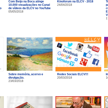
Com Beijo na Boca atinge
Kinoforum na ELCV - 2018
T
10.000 visualizações no Canal
24/04/2018
p
o
de vídeos da ELCV no YouTube
c
05/05/2018
E
V
1
Sobre memória, acervo e
Redes Sociais ELCV!!!
I
divulgação.
20/03/2018
1
23/03/2018