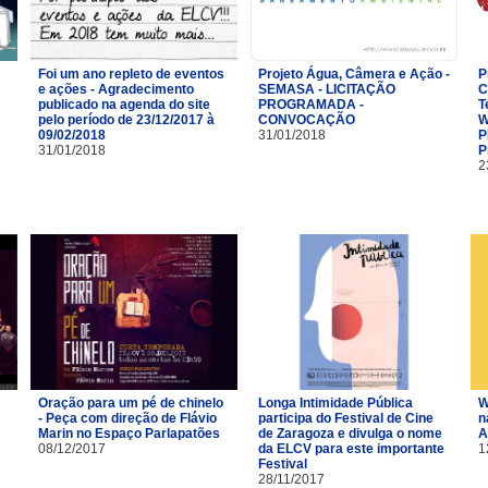
Foi um ano repleto de eventos
Projeto Água, Câmera e Ação -
P
e ações - Agradecimento
SEMASA - LICITAÇÃO
C
publicado na agenda do site
PROGRAMADA -
T
pelo período de 23/12/2017 à
CONVOCAÇÃO
W
09/02/2018
31/01/2018
P
31/01/2018
P
2
Oração para um pé de chinelo
Longa Intimidade Pública
W
- Peça com direção de Flávio
participa do Festival de Cine
n
Marin no Espaço Parlapatões
de Zaragoza e divulga o nome
A
08/12/2017
da ELCV para este importante
1
Festival
28/11/2017