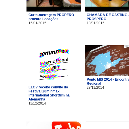
Curta-metragem PRÓPERO
CHAMADA DE CASTING 
procura Locações
PRÓSPERO
15/01/2015
13/01/2015
Ponto MIS 2014 - Encontr
Regional
ELCV recebe convite do
28/11/2014
Festival 20minmax
International Shortfilm na
Alemanha
11/12/2014