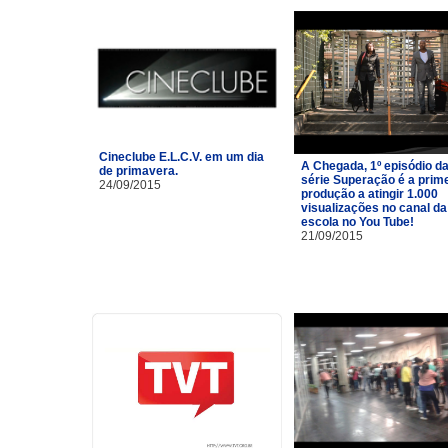
Cineclube E.L.C.V. em um dia
A Chegada, 1º episódio d
de primavera.
série Superação é a prim
24/09/2015
produção a atingir 1.000
visualizações no canal da
escola no You Tube!
21/09/2015