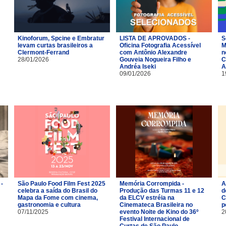
Kinoforum, Spcine e Embratur
LISTA DE APROVADOS -
S
levam curtas brasileiros a
Oficina Fotografia Acessível
M
Clermont-Ferrand
com Antônio Alexandre
n
28/01/2026
Gouveia Nogueira Filho e
C
Andréa Iseki
A
09/01/2026
1
 -
São Paulo Food Film Fest 2025
Memória Corrompida -
A
celebra a saída do Brasil do
Produção das Turmas 11 e 12
d
Mapa da Fome com cinema,
da ELCV estréia na
C
gastronomia e cultura
Cinemateca Brasileira no
p
07/11/2025
evento Noite de Kino do 36º
2
Festival Internacional de
Curtas de São Paulo