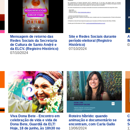
Mensagem de retorno das
Site e Redes Sociais durante
A
Redes Sociais da Secretaria
período eleitoral (Registro
I
de Cultura de Santo André e
Histórico)
0
da ELCV. (Registro Histórico)
07/10/2024
07/10/2024
Viva Dona Bete - Encontro em
Roteiro híbrido: quando
C
celebração de vida e vida de
animação e documentário se
d
Dona Bete, Guardiã da ELT!
encontram, com Carla Gallo
S
Hoje, 18 de junho, às 18h30 no
13/06/2024
1