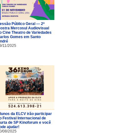
essão Público Geral — 2ª
ostra Mercosul Audiovisual
o Cine Theatro de Variedades
arlos Gomes em Santo
ndré
9/11/2025
lunos da ELCV irão participar
o Festival Internacional de
urta de SP Kinoforum e você
ode ajudar!
0/08/2025