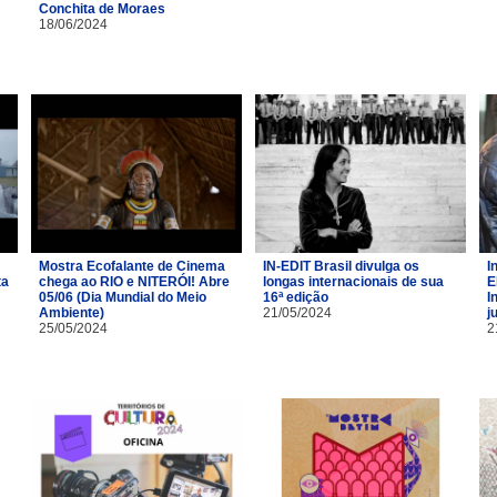
Conchita de Moraes
18/06/2024
Mostra Ecofalante de Cinema
IN-EDIT Brasil divulga os
I
ta
chega ao RIO e NITERÓI! Abre
longas internacionais de sua
E
05/06 (Dia Mundial do Meio
16ª edição
I
Ambiente)
21/05/2024
j
25/05/2024
2