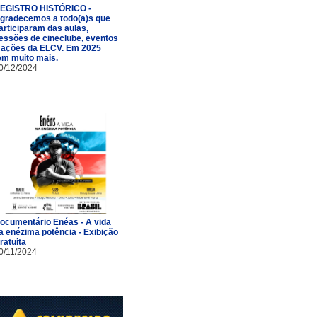
EGISTRO HISTÓRICO -
gradecemos a todo(a)s que
articiparam das aulas,
essões de cineclube, eventos
 ações da ELCV. Em 2025
em muito mais.
0/12/2024
ocumentário Enéas - A vida
a enézima potência - Exibição
ratuita
0/11/2024