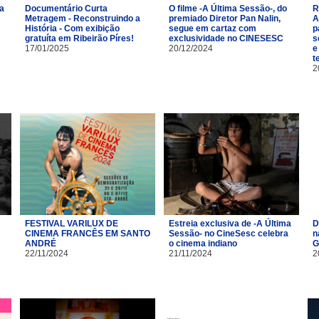
 a
Documentário Curta
O filme -A Última Sessão-, do
R
Metragem - Reconstruindo a
premiado Diretor Pan Nalin,
A
História - Com exibição
segue em cartaz com
p
gratuíta em Ribeirão Píres!
exclusividade no CINESESC
s
17/01/2025
20/12/2024
e
t
2
FESTIVAL VARILUX DE
Estreia exclusiva de -A Última
D
CINEMA FRANCÊS EM SANTO
Sessão- no CineSesc celebra
n
ANDRÉ
o cinema indiano
G
22/11/2024
21/11/2024
2