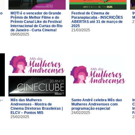
to
MOTI é o vencedor do Grande
Festival de Cinema de
9
Prêmio de Melhor Filme e do
Paranapiacaba - INSCRIÇÕES
M
Prêmio Canal Like do Festival
ABERTAS até 31 de março de
2
Internacional de Curtas do Rio
2025
de Janeiro - Curta Cinema!
21/03/2025
09/05/2025
 -
Mês das Mulheres
Santo André celebra Mês das
I
Andreenses - Mostra de
Mulheres Andreenses com
C
Cinema Diretoras Brasileiras |
programação especial
I
ELCV – Pontos MIS
24/02/2025
F
25/02/2025
2