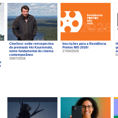
CineSesc exibe retrospectiva
Inscrições para a Residência
H
do premiado Aki Kaurismäki,
Pontos MIS 2026!
g
nome fundamental do cinema
27/04/2026
a
contemporâneo
0
29/07/2026
e
o