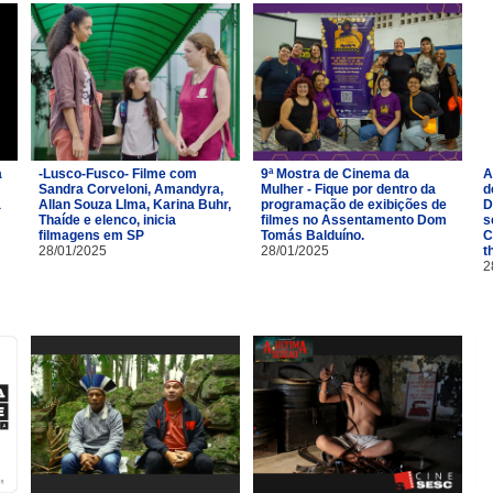
a
-Lusco-Fusco- Filme com
9ª Mostra de Cinema da
A
Sandra Corveloni, Amandyra,
Mulher - Fique por dentro da
d
a
Allan Souza LIma, Karina Buhr,
programação de exibições de
D
Thaíde e elenco, inicia
filmes no Assentamento Dom
s
filmagens em SP
Tomás Balduíno.
C
28/01/2025
28/01/2025
t
2