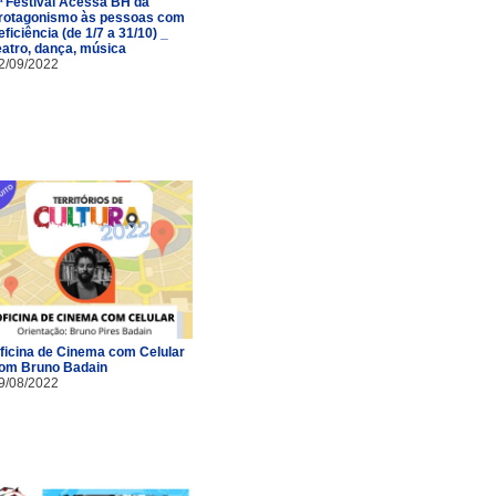
ª Festival Acessa BH dá
rotagonismo às pessoas com
eficiência (de 1/7 a 31/10) _
eatro, dança, música
2/09/2022
ficina de Cinema com Celular
om Bruno Badain
9/08/2022