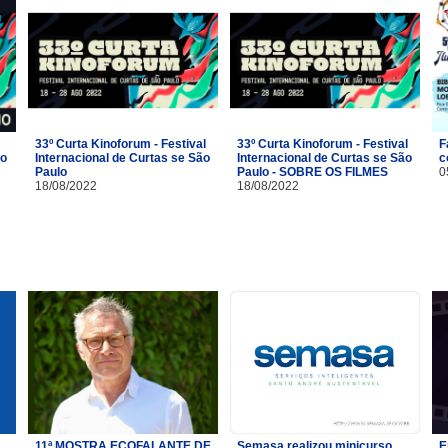
33º Curta Kinoforum - Festival
33º Curta Kinoforum - Festival
F
no
Internacional de Curtas se São
Internacional de Curtas se São
c
Paulo
Paulo - SOBRE OS FILMES
0
18/08/2022
18/08/2022
11ª MOSTRA ECOFALANTE DE
Semasa realizou minicurso
E