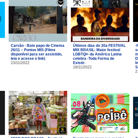
Carvão - Bate papo de Cinema
Últimos dias do 30a FESTIVAL
-
26/11 – Pontos MIS (Filme
MIX BRASIL: Maior festival
s
disponível para ser assistido,
LGBTQI+ da América Latina
m
leia e acesse o link)
celebra -Toda Forma de
D
23/11/2022
Existir-
I
18/11/2022
S
2