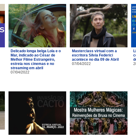
Delicado longa belga Lola e o
Masterclass virtual com a
L
Mar, indicado ao César de
escritora Silvia Federici
c
Melhor Filme Estrangeiro,
acontece no dia 09 de Abril
d
estreia nos cinemas e no
07/04/2022
2
streaming em abril
07/04/2022