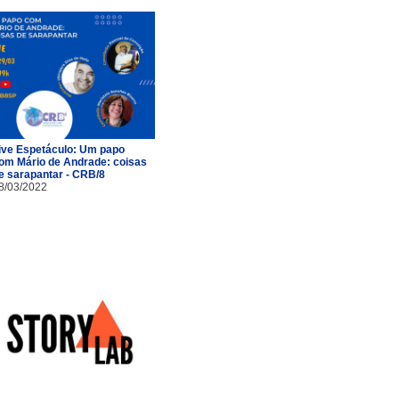
ive Espetáculo: Um papo
om Mário de Andrade: coisas
e sarapantar - CRB/8
8/03/2022