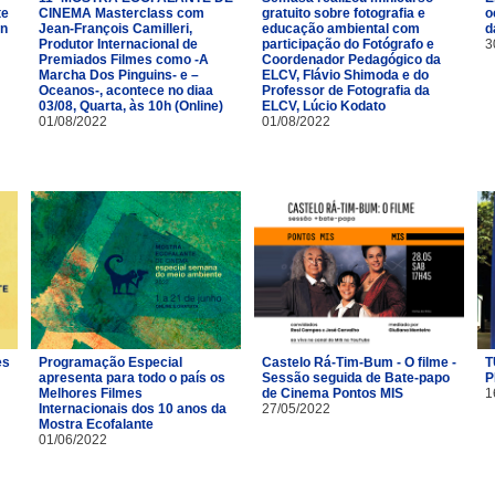
te
CINEMA Masterclass com
gratuito sobre fotografia e
o
ón
Jean-François Camilleri,
educação ambiental com
d
Produtor Internacional de
participação do Fotógrafo e
3
Premiados Filmes como -A
Coordenador Pedagógico da
Marcha Dos Pinguins- e –
ELCV, Flávio Shimoda e do
Oceanos-, acontece no diaa
Professor de Fotografia da
03/08, Quarta, às 10h (Online)
ELCV, Lúcio Kodato
01/08/2022
01/08/2022
es
Programação Especial
Castelo Rá-Tim-Bum - O filme -
T
apresenta para todo o país os
Sessão seguida de Bate-papo
P
Melhores Filmes
de Cinema Pontos MIS
1
Internacionais dos 10 anos da
27/05/2022
Mostra Ecofalante
01/06/2022