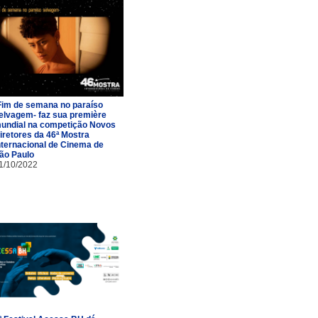
Fim de semana no paraíso
elvagem- faz sua première
undial na competição Novos
iretores da 46ª Mostra
nternacional de Cinema de
ão Paulo
1/10/2022