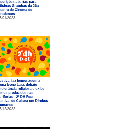
nscrições abertas para
ficinas Gratuitas da 26a
ostra de Cinema de
iradentes
5/01/2023
estival faz homenagem a
ona Ivone Lara, debate
ntolerância religiosa e exibe
ilmes produzidos nas
eriferias - 2º DH Fest –
estival de Cultura em Direitos
umanos
6/12/2022