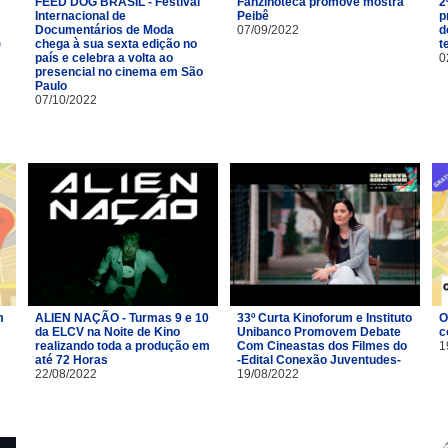
FEED DOG BRASIL - Festival
Fanzinoteca promove mostra
2
Internacional de
Peibê
p
Documentários de Moda
07/09/2022
d
)
chega à sua sexta edição no
t
país e celebra a volta ao
0
presencial no cinema em São
Paulo
07/10/2022
m
ALIEN NAÇÃO - Turmas 9 e 10
33º Curta Kinoforum e Instituto
O
da ELCV na Noite de Kino
Unibanco Promovem Debate
c
realizando toda a produção em
Com Cineastas dos Filmes do
1
até 72 Horas
-Edital Conexão Juventudes-
22/08/2022
19/08/2022