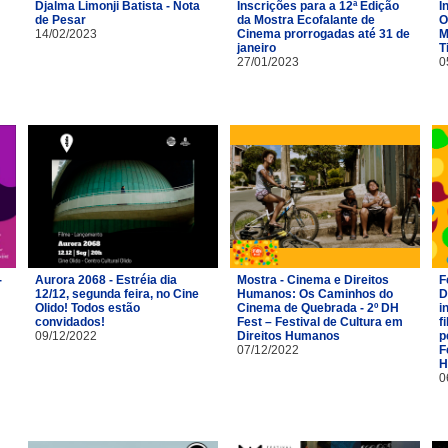
Djalma Limonji Batista - Nota
Inscrições para a 12ª Edição
I
de Pesar
da Mostra Ecofalante de
O
14/02/2023
Cinema prorrogadas até 31 de
M
janeiro
T
27/01/2023
0
-
Aurora 2068 - Estréia dia
Mostra - Cinema e Direitos
F
12/12, segunda feira, no Cine
Humanos: Os Caminhos do
D
Olido! Todos estão
Cinema de Quebrada - 2º DH
i
convidados!
Fest – Festival de Cultura em
f
09/12/2022
Direitos Humanos
p
07/12/2022
F
H
0