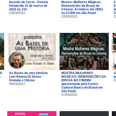
Invasão do Cacto - Estreia
Mostra -Mulheres Mágicas:
C
Virtual dia 31 de março de
Reinvenções da Bruxa do
E
2022 às 21h
Cinema- Acontece até 28/03
l
23/03/2022
no CCBB em São Paulo
S
22/03/2022
2
DE
As Bases de uma História
MOSTRA MULHERES
S
a
com Romeu Di Sessa -
MÁGICAS: REINVENÇÕES DA
p
Gratuita e OnLine
BRUXA NO CINEMA
0
09/03/2022
apresentada pelo Centro
Cultural Banco do Brasil em
São Paulo
07/03/2022