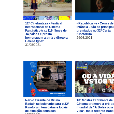
12º Cinefantasy - Festival
- República - e - Cenas de
Internacional de Cinema
Infância - são os principai
Fantástico traz 119 filmes de
premiados no 32º Curta
34 países e presta
Kinoforum
homenagem a atriz e diretora
29/08/2021
Helena Ignez
31/08/2021
Nervo Errante de Bruno
10ª Mostra Ecofalante de
Badain selecionado para o 32º
Cinema promove a pré-es
Kinoforum tem datas e locais
mundial de “A Bolsa ou a
de exibição definidos
Vida”, mais recente traba