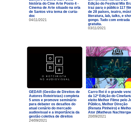
história do Cine Arte Posto 4 -
Edição do Festival Mix Br
Cinema de Arte situado na orla
traz para o público 117 fi
de Santos vira tema de curta-
de 28 países, teatro, músi
doc
literatura, lab, talks, e sh
04/11/2021
gongo. Tudo com entrada
gratuita.
03/11/2021
GEDAR (Gestão de Direitos de
Carro Rei é o grande ven
Autores Roteiristas) completa
da 12ª Edição do Cinefan
5 anos e promove seminário
eleito Melhor Filme pelo J
para debater os desafios do
Público, Melhor Direção
atual cenário do mercado
(Renata Pinheiro) e Melho
audiovisual e a importância da
Ator (Matheus Nachtergae
gestão coletiva de direitos
20/09/2021
24/09/2021