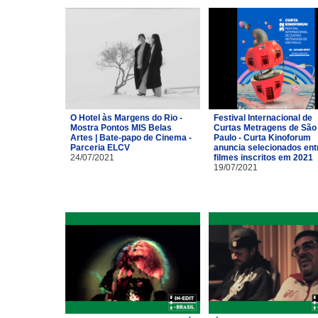
O Hotel às Margens do Rio -
Festival Internacional de
Mostra Pontos MIS Belas
Curtas Metragens de São
Artes | Bate-papo de Cinema -
Paulo - Curta Kinoforum
Parceria ELCV
anuncia selecionados ent
24/07/2021
filmes inscritos em 2021
19/07/2021