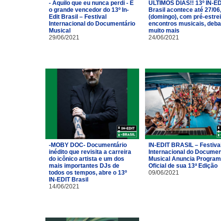
- Aquilo que eu nunca perdi - É
ÚLTIMOS DIAS!! 13º IN-ED
o grande vencedor do 13º In-
Brasil acontece até 27/06
Edit Brasil – Festival
(domingo), com pré-estrei
Internacional do Documentário
encontros musicais, deba
Musical
muito mais
29/06/2021
24/06/2021
-MOBY DOC- Documentário
IN-EDIT BRASIL – Festiva
inédito que revisita a carreira
Internacional do Documen
do icônico artista e um dos
Musical Anuncia Progra
mais importantes DJs de
Oficial de sua 13ª Edição
todos os tempos, abre o 13º
09/06/2021
IN-EDIT Brasil
14/06/2021