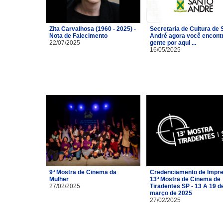
Zita Carvalhosa (1960 - 2025) -
Secretaria de Cultura de 
Nota de Falecimento
André agora você encont
22/07/2025
gente por aqui ...
16/05/2025
9ª Mostra de Cinema da
Credenciamento de Impre
Mulher
13ª Mostra de Cinema de
27/02/2025
Tiradentes SP - 13 A 19 d
março de 2025
27/02/2025