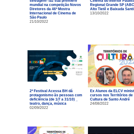
selvagem- faz sua première
Cinema do Interior Paulist
mundial na competição Novos
Regional Grande SP (ABC
Diretores da 46ª Mostra
Alto Tietê e Baixada Santi
Internacional de Cinema de
13/10/2022
São Paulo
21/10/2022
2ª Festival Acessa BH dá
Ex Alunos da ELCV minis
protagonismo às pessoas com
cursos nos Territórios de
deficiência (de 1/7 a 31/10) _
Cultura de Santo André
teatro, dança, música
24/08/2022
02/09/2022