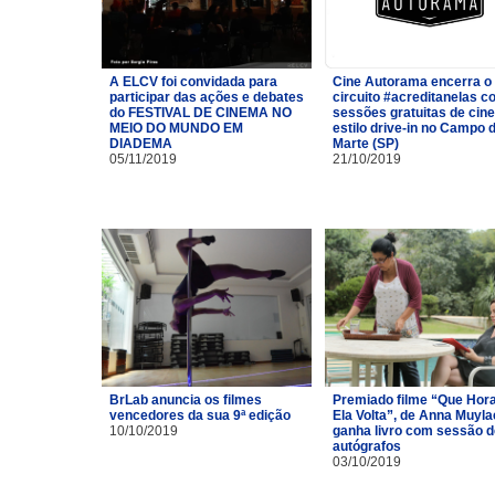
A ELCV foi convidada para
Cine Autorama encerra o
participar das ações e debates
circuito #acreditanelas 
do FESTIVAL DE CINEMA NO
sessões gratuitas de cin
MEIO DO MUNDO EM
estilo drive-in no Campo 
DIADEMA
Marte (SP)
05/11/2019
21/10/2019
BrLab anuncia os filmes
Premiado filme “Que Hor
vencedores da sua 9ª edição
Ela Volta”, de Anna Muyla
10/10/2019
ganha livro com sessão d
autógrafos
03/10/2019