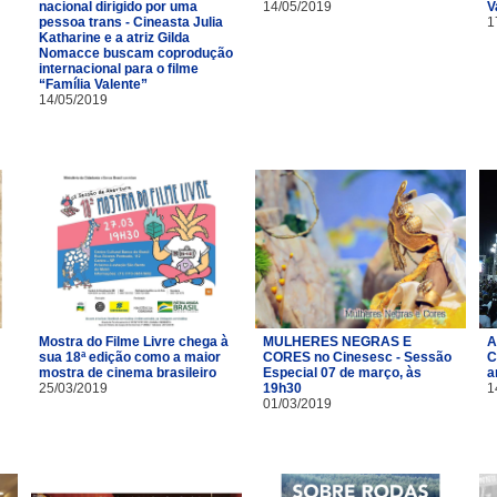
nacional dirigido por uma
14/05/2019
V
pessoa trans - Cineasta Julia
1
Katharine e a atriz Gilda
Nomacce buscam coprodução
internacional para o filme
“Família Valente”
14/05/2019
Mostra do Filme Livre chega à
MULHERES NEGRAS E
A
sua 18ª edição como a maior
CORES no Cinesesc - Sessão
C
mostra de cinema brasileiro
Especial 07 de março, às
a
25/03/2019
19h30
1
01/03/2019