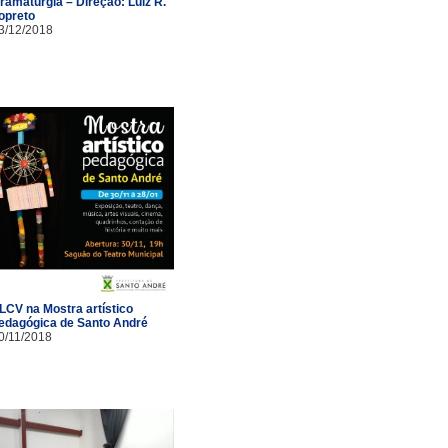
ramaturgia – Direção: Luiz R.
opreto
3/12/2018
LCV na Mostra artístico
edagógica de Santo André
0/11/2018