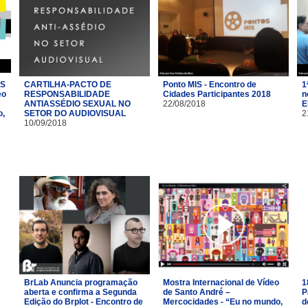
AS
CARTILHA-PACTO DE
Ponto MIS - Encontro de
1
eo
RESPONSABILIDADE
Cidades Participantes 2018
n
ANTIASSÉDIO SEXUAL NO
22/08/2018
E
o,
SETOR DO AUDIOVISUAL
2
10/09/2018
BrLab Anuncia programação
Mostra Internacional de Vídeo
1
aberta e confirma a Segunda
de Santo André –
P
Edição do Brplot - Encontro de
Mercocidades - “Eu no mundo,
d