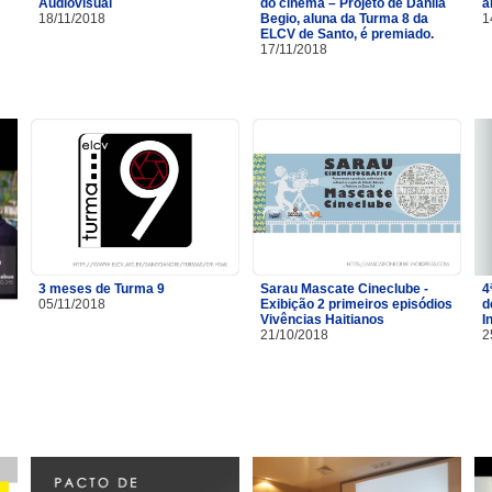
Audiovisual
do cinema – Projeto de Danila
a
18/11/2018
Begio, aluna da Turma 8 da
1
ELCV de Santo, é premiado.
17/11/2018
3 meses de Turma 9
Sarau Mascate Cineclube -
4
05/11/2018
Exibição 2 primeiros episódios
d
Vivências Haitianos
I
21/10/2018
2