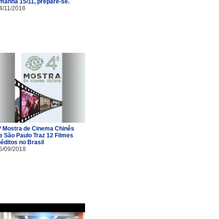
manhã 15/11, prepare-se.
4/11/2018
ª Mostra de Cinema Chinês
e São Paulo Traz 12 Filmes
néditos no Brasil
5/09/2018