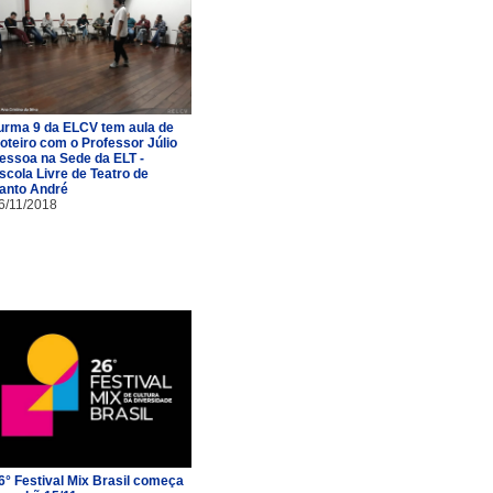
urma 9 da ELCV tem aula de
oteiro com o Professor Júlio
essoa na Sede da ELT -
scola Livre de Teatro de
anto André
6/11/2018
6° Festival Mix Brasil começa