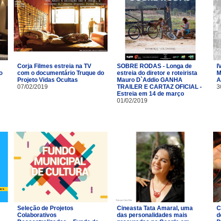
I
Corja Filmes estreia na TV
SOBRE RODAS - Longa de
o
M
com o documentário Truque do
estreia do diretor e roteirista
A
Projeto Vidas Ocultas
Mauro D`Addio GANHA
3
07/02/2019
TRAILER E CARTAZ OFICIAL -
Estreia em 14 de março
01/02/2019
Seleção de Projetos
Cineasta Tata Amaral, uma
C
Colaborativos
das personalidades mais
d