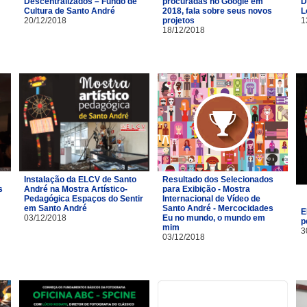
Descentralizados – Fundo de
procuradas no Google em
D
Cultura de Santo André
2018, fala sobre seus novos
L
20/12/2018
projetos
1
18/12/2018
Instalação da ELCV de Santo
Resultado dos Selecionados
s
André na Mostra Artístico-
para Exibição - Mostra
Pedagógica Espaços do Sentir
Internacional de Vídeo de
em Santo André
Santo André - Mercocidades
E
03/12/2018
Eu no mundo, o mundo em
p
mim
3
03/12/2018