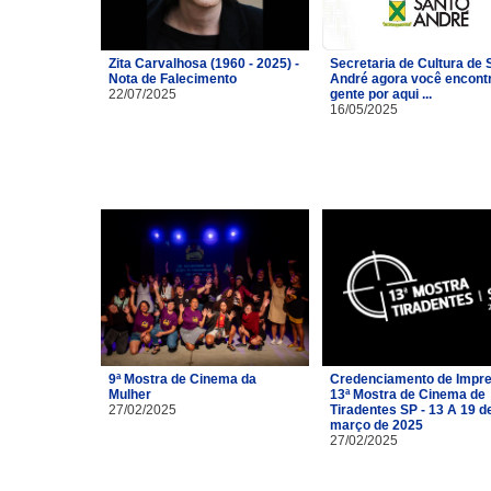
Zita Carvalhosa (1960 - 2025) -
Secretaria de Cultura de 
Nota de Falecimento
André agora você encont
22/07/2025
gente por aqui ...
16/05/2025
9ª Mostra de Cinema da
Credenciamento de Impre
Mulher
13ª Mostra de Cinema de
27/02/2025
Tiradentes SP - 13 A 19 d
março de 2025
27/02/2025