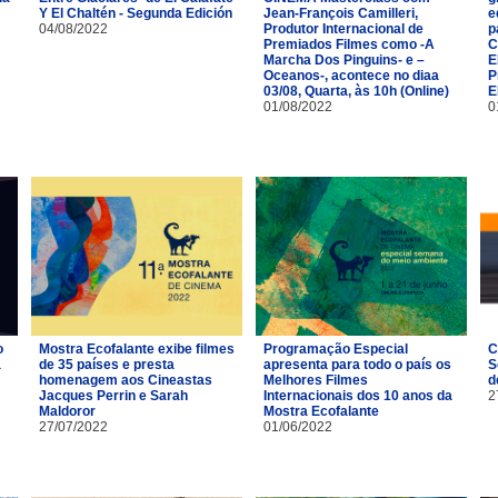
Y El Chaltén - Segunda Edición
Jean-François Camilleri,
e
04/08/2022
Produtor Internacional de
p
Premiados Filmes como -A
C
Marcha Dos Pinguins- e –
E
Oceanos-, acontece no diaa
P
03/08, Quarta, às 10h (Online)
E
01/08/2022
0
o
Mostra Ecofalante exibe filmes
Programação Especial
C
a
de 35 países e presta
apresenta para todo o país os
S
homenagem aos Cineastas
Melhores Filmes
d
Jacques Perrin e Sarah
Internacionais dos 10 anos da
2
Maldoror
Mostra Ecofalante
27/07/2022
01/06/2022