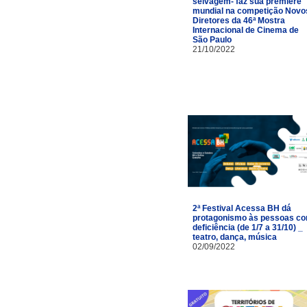
selvagem- faz sua première
mundial na competição Novo
Diretores da 46ª Mostra
Internacional de Cinema de
São Paulo
21/10/2022
2ª Festival Acessa BH dá
protagonismo às pessoas c
deficiência (de 1/7 a 31/10) _
teatro, dança, música
02/09/2022