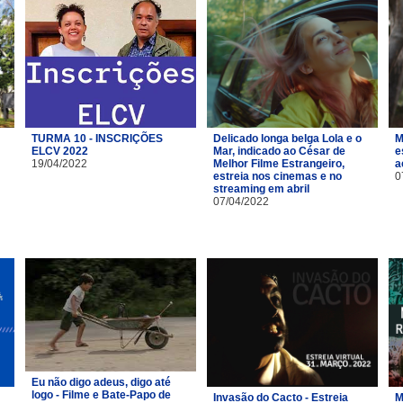
TURMA 10 - INSCRIÇÕES
Delicado longa belga Lola e o
M
ELCV 2022
Mar, indicado ao César de
e
19/04/2022
Melhor Filme Estrangeiro,
a
estreia nos cinemas e no
0
streaming em abril
07/04/2022
Eu não digo adeus, digo até
logo - Filme e Bate-Papo de
Invasão do Cacto - Estreia
M