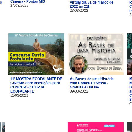
Cinema - Pontos MIS
as
Virtual dia 31 de março de
R
24/03/2022
2022 às 21h
C
23/03/2022
n
2
11ª MOSTRA ECOFALANTE DE
As Bases de uma História
M
CINEMA abre inscrições para
com Romeu Di Sessa -
M
CONCURSO CURTA
Gratuita e OnLine
B
ECOFALANTE
09/03/2022
a
11/03/2022
C
S
0