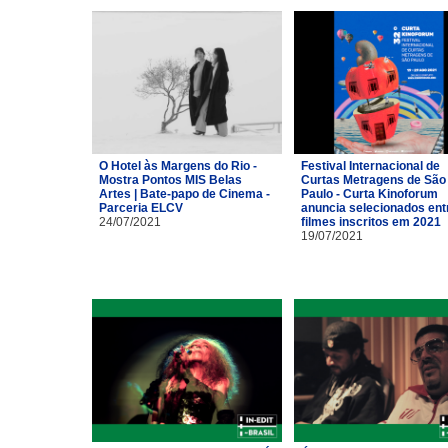
O Hotel às Margens do Rio -
Festival Internacional de
Mostra Pontos MIS Belas
Curtas Metragens de São
Artes | Bate-papo de Cinema -
Paulo - Curta Kinoforum
Parceria ELCV
anuncia selecionados ent
24/07/2021
filmes inscritos em 2021
19/07/2021