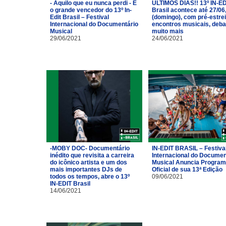
- Aquilo que eu nunca perdi - É
ÚLTIMOS DIAS!! 13º IN-ED
o grande vencedor do 13º In-
Brasil acontece até 27/06
Edit Brasil – Festival
(domingo), com pré-estrei
Internacional do Documentário
encontros musicais, deba
Musical
muito mais
29/06/2021
24/06/2021
-MOBY DOC- Documentário
IN-EDIT BRASIL – Festiva
inédito que revisita a carreira
Internacional do Documen
do icônico artista e um dos
Musical Anuncia Progra
mais importantes DJs de
Oficial de sua 13ª Edição
todos os tempos, abre o 13º
09/06/2021
IN-EDIT Brasil
14/06/2021