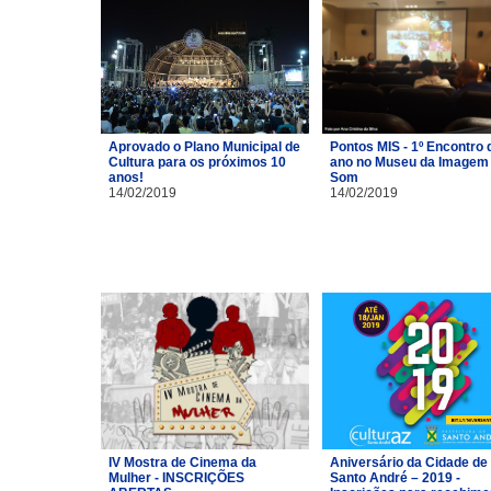
Aprovado o Plano Municipal de
Pontos MIS - 1º Encontro 
Cultura para os próximos 10
ano no Museu da Imagem 
anos!
Som
14/02/2019
14/02/2019
IV Mostra de Cinema da
Aniversário da Cidade de
Mulher - INSCRIÇÕES
Santo André – 2019 -