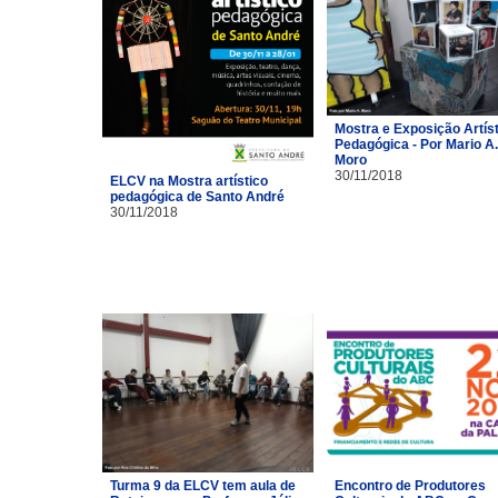
Mostra e Exposição Artíst
Pedagógica - Por Mario A.
Moro
30/11/2018
ELCV na Mostra artístico
pedagógica de Santo André
30/11/2018
Turma 9 da ELCV tem aula de
Encontro de Produtores