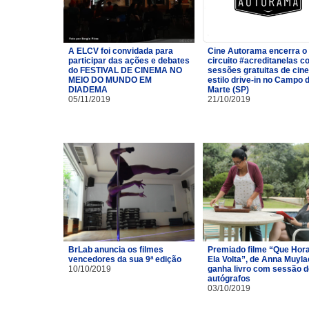
A ELCV foi convidada para
Cine Autorama encerra o
participar das ações e debates
circuito #acreditanelas 
do FESTIVAL DE CINEMA NO
sessões gratuitas de cin
MEIO DO MUNDO EM
estilo drive-in no Campo 
DIADEMA
Marte (SP)
05/11/2019
21/10/2019
BrLab anuncia os filmes
Premiado filme “Que Hor
vencedores da sua 9ª edição
Ela Volta”, de Anna Muyla
10/10/2019
ganha livro com sessão d
autógrafos
03/10/2019