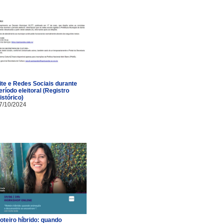
ite e Redes Sociais durante
eríodo eleitoral (Registro
istórico)
7/10/2024
oteiro híbrido: quando