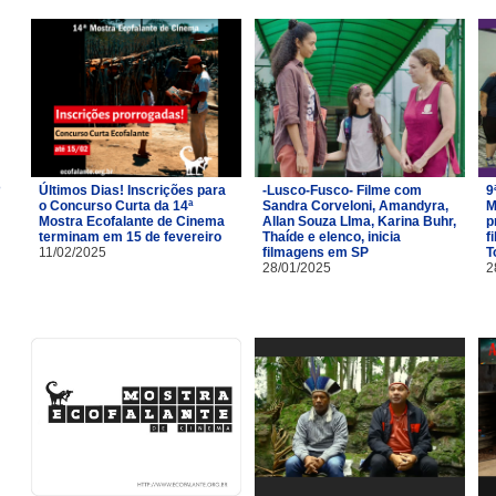
Últimos Dias! Inscrições para
-Lusco-Fusco- Filme com
9
o Concurso Curta da 14ª
Sandra Corveloni, Amandyra,
M
Mostra Ecofalante de Cinema
Allan Souza LIma, Karina Buhr,
p
terminam em 15 de fevereiro
Thaíde e elenco, inicia
f
11/02/2025
filmagens em SP
T
28/01/2025
2