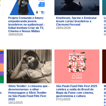
Projeto Contando o futuro:
Kinoforum, Spcine e Embratur
L
empoderando jovens
levam curtas brasileiros a
O
brasileiros no audiovisual -
Clermont-Ferrand
c
Edital Instituto Criar de TV,
28/01/2026
G
Cinema e Novas Mídias
A
19/03/2026
0
Silvio Tendler: o cineasta que -
São Paulo Food Film Fest 2025
M
desenvenenou- o olhar -
celebra a saída do Brasil do
P
es
Homenagem a Sílvio Tendler
Mapa da Fome com cinema,
d
no São Paulo Food Film Fest
gastronomia e cultura
C
2025
07/11/2025
e
18/11/2025
F
C