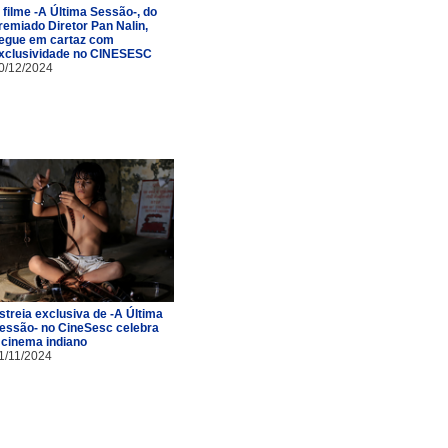
 filme -A Última Sessão-, do
remiado Diretor Pan Nalin,
egue em cartaz com
xclusividade no CINESESC
0/12/2024
streia exclusiva de -A Última
essão- no CineSesc celebra
 cinema indiano
1/11/2024