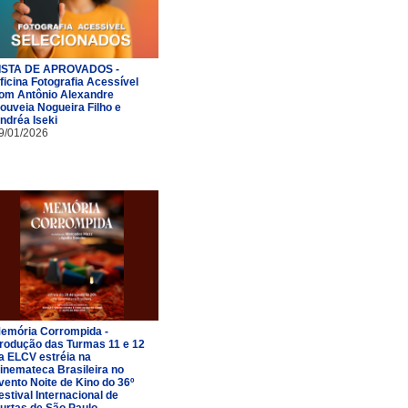
ISTA DE APROVADOS -
ficina Fotografia Acessível
om Antônio Alexandre
ouveia Nogueira Filho e
ndréa Iseki
9/01/2026
emória Corrompida -
rodução das Turmas 11 e 12
a ELCV estréia na
inemateca Brasileira no
vento Noite de Kino do 36º
estival Internacional de
urtas de São Paulo