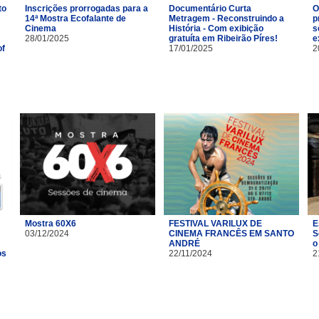
to
Inscrições prorrogadas para a
Documentário Curta
O
14ª Mostra Ecofalante de
Metragem - Reconstruindo a
p
Cinema
História - Com exibição
s
28/01/2025
gratuíta em Ribeirão Píres!
e
of
17/01/2025
2
Mostra 60X6
FESTIVAL VARILUX DE
E
03/12/2024
CINEMA FRANCÊS EM SANTO
S
ANDRÉ
o
os
22/11/2024
2