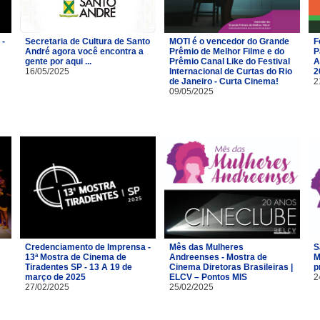
 -
Secretaria de Cultura de Santo
MOTI é o vencedor do Grande
F
André agora você encontra a
Prêmio de Melhor Filme e do
P
gente por aqui ...
Prêmio Canal Like do Festival
A
16/05/2025
Internacional de Curtas do Rio
2
de Janeiro - Curta Cinema!
2
09/05/2025
Credenciamento de Imprensa -
Mês das Mulheres
S
13ª Mostra de Cinema de
Andreenses - Mostra de
M
Tiradentes SP - 13 A 19 de
Cinema Diretoras Brasileiras |
p
março de 2025
ELCV – Pontos MIS
2
27/02/2025
25/02/2025