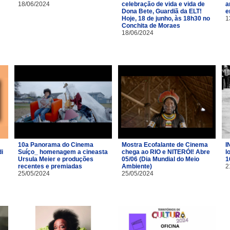
18/06/2024
celebração de vida e vida de
a
Dona Bete, Guardiã da ELT!
e
Hoje, 18 de junho, às 18h30 no
1
Conchita de Moraes
18/06/2024
10a Panorama do Cinema
Mostra Ecofalante de Cinema
I
i
Suíço_ homenagem a cineasta
chega ao RIO e NITERÓI! Abre
l
Ursula Meier e produções
05/06 (Dia Mundial do Meio
1
recentes e premiadas
Ambiente)
2
25/05/2024
25/05/2024