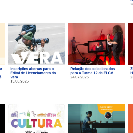
2
ar
Inscrições abertas para o
Relação dos selecionados
Z
Edital de Licenciamento do
para a Turma 12 da ELCV
H
ê
Vera
24/07/2025
2
13/08/2025