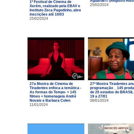
Aguarde!!! (Registro Hist
1º Festival de Cinema de
25/02/2024
Xerém, realizado pela EBAV e
Instituto Zeca Pagodinho, abre
inscrições até 10/03
25/02/2024
27a Mostra de Cinema de
27ª Mostra Tiradentes an
Tiradentes enfoca a temática -
programação _ 145 prod
As formas do Tempo- + 145
de 20 estados do BRASIL
filmes + homenageia André
19 a 27/01
Novais e Barbara Colen
08/01/2024
11/01/2024