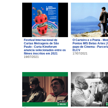
Festival Internacional de
O Carteiro e o Poeta - Mo
Curtas Metragens de São
Pontos MIS Belas Artes | 
Paulo - Curta Kinoforum
papo de Cinema - Parceri
anuncia selecionados entre os
ELCV
filmes inscritos em 2021
17/07/2021
19/07/2021