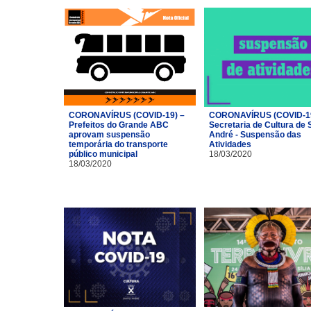
CORONAVÍRUS (COVID-19) –
CORONAVÍRUS (COVID-19
Prefeitos do Grande ABC
Secretaria de Cultura de 
aprovam suspensão
André - Suspensão das
temporária do transporte
Atividades
público municipal
18/03/2020
18/03/2020