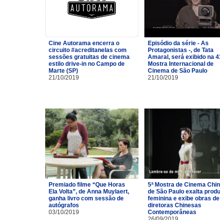
Cine Autorama encerra o
Episódio da série - As
circuito #acreditanelas com
Protagonistas -, de Tata
sessões gratuitas de cinema
Amaral, será exibido na 4
estilo drive-in no Campo de
Mostra Internacional de
Marte (SP)
Cinema de São Paulo
21/10/2019
21/10/2019
Premiado filme “Que Horas
5ª Mostra de Cinema Chi
Ela Volta”, de Anna Muylaert,
de São Paulo exalta prod
ganha livro com sessão de
feminina e exibe obras de
autógrafos
diretoras Chinesas
03/10/2019
Contemporâneas
26/09/2019