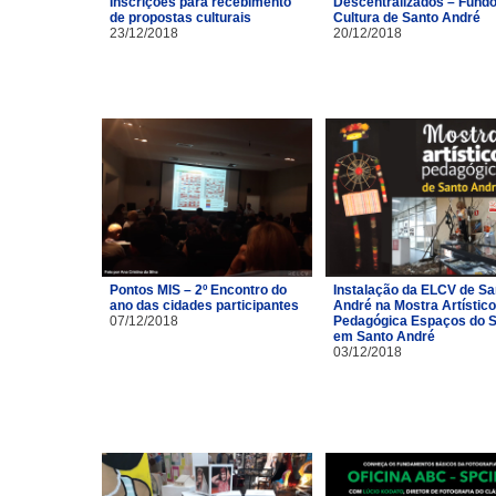
Inscrições para recebimento
Descentralizados – Fundo
de propostas culturais
Cultura de Santo André
23/12/2018
20/12/2018
Pontos MIS – 2º Encontro do
Instalação da ELCV de Sa
ano das cidades participantes
André na Mostra Artístico
07/12/2018
Pedagógica Espaços do S
em Santo André
03/12/2018