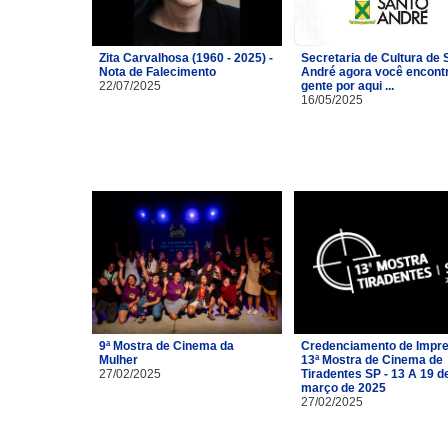
Zita Carvalhosa (1960 - 2025) -
Secretaria de Cultura de 
Nota de Falecimento
André agora você encont
22/07/2025
gente por aqui ...
16/05/2025
9ª Mostra de Cinema da
Credenciamento de Impre
Mulher
13ª Mostra de Cinema de
27/02/2025
Tiradentes SP - 13 A 19 d
março de 2025
27/02/2025