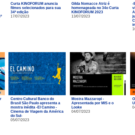
Curta KINOFORUM anuncia
Gilda Nomacce Atriz é
-
filmes selecionados para sua
homenageada no 34o Curta
v
34ª edição
KINOFORUM 2023
A
4º
17/07/2023
13/07/2023
j
C
i
1
r
Centro Cultural Banco do
Mostra Mazzaropi -
O
Brasil São Paulo apresenta a
Apresentada por MIS e o
U
m
mostra inédita -El Camino -
Looke
0
Cinema de Viagem da América
04/07/2023
do Sul-
05/07/2023