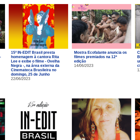
15º IN-EDIT Brasil presta
Mostra Ecofalante anuncia os
C
-
homenagem à cantora Rita
filmes premiados na 12ª
B
Lee e exibe o filme - Ovelha
edição
u
Negra -, na área externa da
14/06/2023
c
Cinemateca Brasileira no
1
domingo, 25 de Junho
22/06/2023