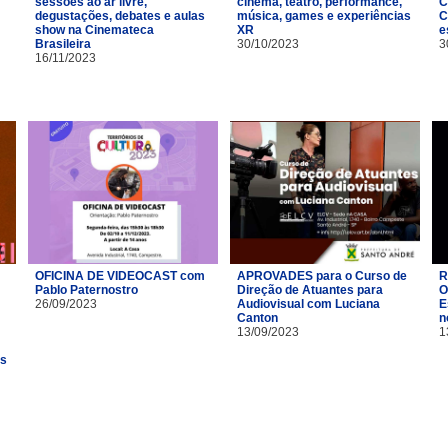
sessões ao ar livre,
cinema, teatro, performance,
C
degustações, debates e aulas
música, games e experiências
C
show na Cinemateca
XR
e
Brasileira
30/10/2023
3
16/11/2023
OFICINA DE VIDEOCAST com
APROVADES para o Curso de
R
Pablo Paternostro
Direção de Atuantes para
O
26/09/2023
Audiovisual com Luciana
E
Canton
n
13/09/2023
1
es