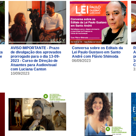
AVISO IMPORTANTE - Prazo
Conversa sobre os Editais da
R
ta
de divulgação dos aprovados
Lei Paulo Gustavo em Santo
A
de
prorrogado para o dia 13-09-
André com Flávio Shimoda
p
2023 - Curso de Direção de
06/09/2023
1
Atuantes para Audiovisual
C
com Luciana Canton
3
10/09/2023