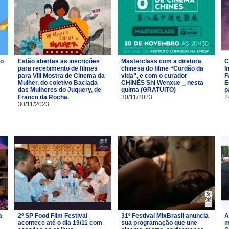
ro
Estão abertas as inscrições
Masterclass com a diretora
C
para recebimento de filmes
chinesa do filme “Cordão da
I
para VIII Mostra de Cinema da
vida”, e com o curador
F
Mulher, do coletivo Baciada
CHINÊS Shi Wenxue _ nesta
E
das Mulheres do Juquery, de
quinta (GRATUITO)
p
Franco da Rocha.
30/11/2023
2
30/11/2023
a
2º SP Food Film Festival
31º Festival MixBrasil anuncia
A
acontece até o dia 19/11 com
sua programação que une
m