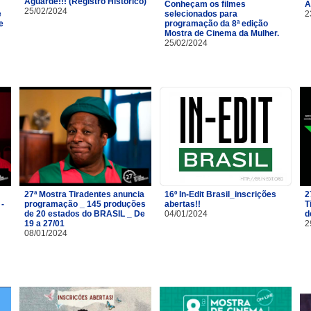
Aguarde!!! (Registro Histórico)
Conheçam os filmes
A
25/02/2024
e
selecionados para
2
e
programação da 8ª edição
Mostra de Cinema da Mulher.
25/02/2024
27ª Mostra Tiradentes anuncia
16º In-Edit Brasil_inscrições
2
 -
programação _ 145 produções
abertas!!
T
de 20 estados do BRASIL _ De
04/01/2024
d
19 a 27/01
2
08/01/2024