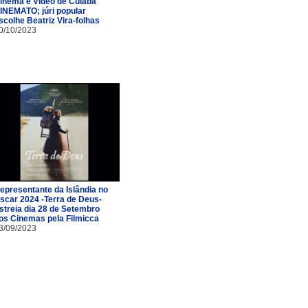
inema e Vídeo de Cuiabá
INEMATO; júri popular
scolhe Beatriz Vira-folhas
0/10/2023
epresentante da Islândia no
scar 2024 -Terra de Deus-
streia dia 28 de Setembro
os Cinemas pela Filmicca
3/09/2023