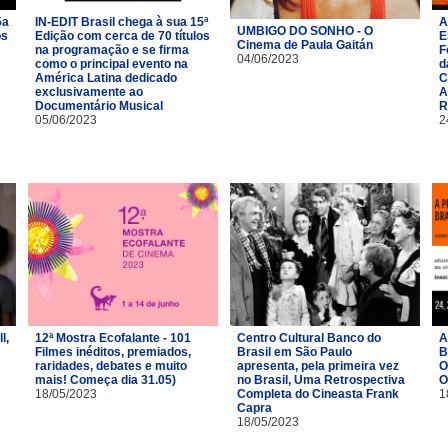
5a
IN-EDIT Brasil chega à sua 15ª
A
UMBIGO DO SONHO - O
os
Edição com cerca de 70 títulos
E
Cinema de Paula Gaitán
na programação e se firma
F
04/06/2023
como o principal evento na
d
América Latina dedicado
C
exclusivamente ao
A
Documentário Musical
R
05/06/2023
2
l,
12ª Mostra Ecofalante - 101
Centro Cultural Banco do
A
Filmes inéditos, premiados,
Brasil em São Paulo
B
raridades, debates e muito
apresenta, pela primeira vez
O
mais! Começa dia 31.05)
no Brasil, Uma Retrospectiva
O
18/05/2023
Completa do Cineasta Frank
1
Capra
18/05/2023