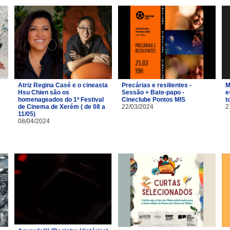
Atriz Regina Casé e o cineasta
Precárias e resilientes -
M
Hsu Chien são os
Sessão + Bate-papo -
e
homenageados do 1º Festival
Cineclube Pontos MIS
t
de Cinema de Xerém ( de 08 a
22/03/2024
2
11/05)
08/04/2024