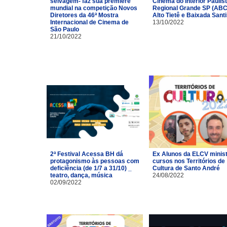
selvagem- faz sua première
Cinema do Interior Paulist
mundial na competição Novos
Regional Grande SP (ABC
Diretores da 46ª Mostra
Alto Tietê e Baixada Santi
Internacional de Cinema de
13/10/2022
São Paulo
21/10/2022
2ª Festival Acessa BH dá
Ex Alunos da ELCV minis
protagonismo às pessoas com
cursos nos Territórios de
deficiência (de 1/7 a 31/10) _
Cultura de Santo André
teatro, dança, música
24/08/2022
02/09/2022