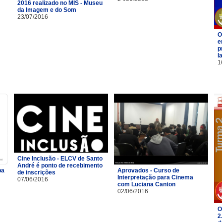
2016 realizado no MIS - Museu
da Imagem e do Som
23/07/2016
O
e
p
l
1
Cine Inclusão - ELCV de Santo
André é ponto de recebimento
pa
Aprovados - Curso de
de inscrições
Interpretação para Cinema
07/06/2016
com Luciana Canton
02/06/2016
O
2