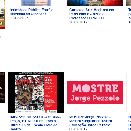
Intimidade Pública Estréia
Curso de Arte Moderna em
T
Nacional no CineSesc
Paris com o Artista e
p
21/03/2017
Professor LOPRETO!
s
20/03/2017
1
o
IMPASSE ou ISSO NÃO É UMA
MOSTRE Jorge Pezzolo -
H
PEÇA, É UM GOLPE! com a
Mostra Singular de Teatro
C
Turma 18 da Escola Livre de
Educação Jorge Pezzolo.
G
Teatro​
08/03/2017
U