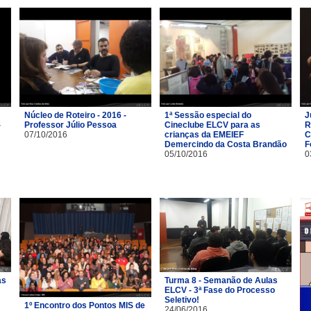
Núcleo de Roteiro - 2016 -
1ª Sessão especial do
J
-
Professor Júlio Pessoa
Cineclube ELCV para as
R
07/10/2016
crianças da EMEIEF
C
Demercindo da Costa Brandão
F
05/10/2016
0
as
Turma 8 - Semanão de Aulas
ELCV - 3ª Fase do Processo
Seletivo!
1º Encontro dos Pontos MIS de
24/06/2016