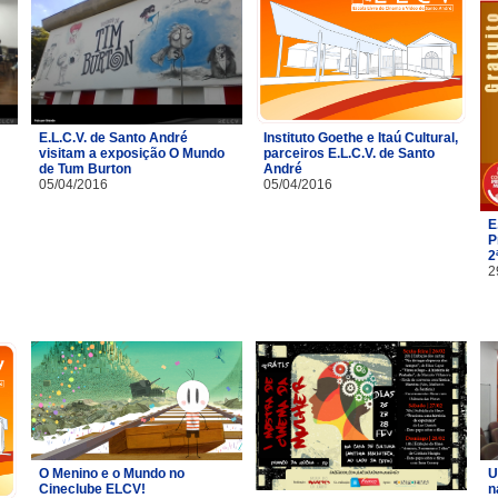
E.L.C.V. de Santo André
Instituto Goethe e Itaú Cultural,
visitam a exposição O Mundo
parceiros E.L.C.V. de Santo
de Tum Burton
André
05/04/2016
05/04/2016
E
P
2
2
O Menino e o Mundo no
U
Cineclube ELCV!
n