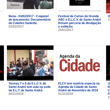
Nena - 04/02/2017 - Coquetel
Festival de Curtas do Grande
O
de lançamento. Documentário
ABC e E.L.C.V. de Santo André
1
do Coletivo Sankofa.
firmam parceria de divulgação
02/02/2017
e exibição.
25/01/2017
Turmas 7 e 8 da E.L.C.V. de
ELCV tem matéria especia na
J
Santo André tem aula na sede
Agenda da Cidade de Santo
R
da E.L.T. de Santo André.
André de Novembro de 2016
C
04/11/2016
01/11/2016
F
3