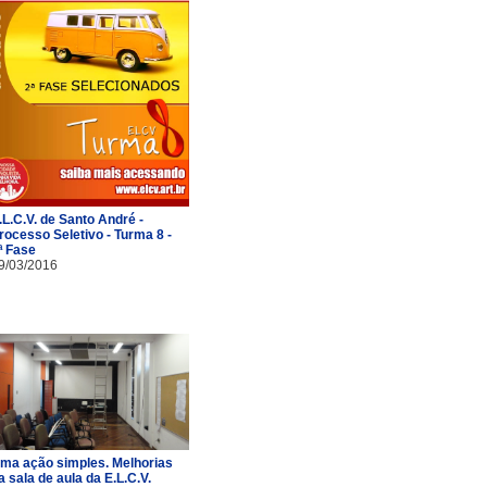
.L.C.V. de Santo André -
rocesso Seletivo - Turma 8 -
ª Fase
9/03/2016
ma ação simples. Melhorias
a sala de aula da E.L.C.V.