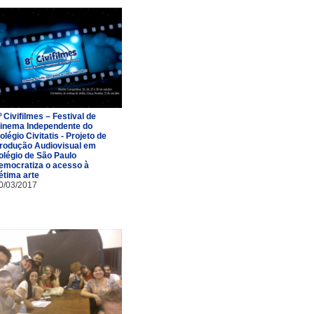
º Civifilmes – Festival de
inema Independente do
olégio Civitatis - Projeto de
rodução Audiovisual em
olégio de São Paulo
emocratiza o acesso à
étima arte
0/03/2017