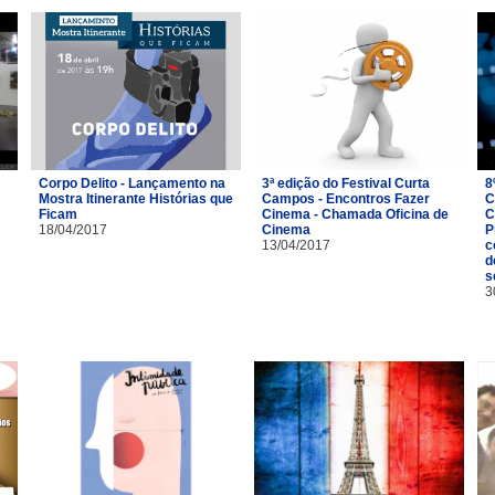
Corpo Delito - Lançamento na
3ª edição do Festival Curta
8
Mostra Itinerante Histórias que
Campos - Encontros Fazer
C
Ficam
Cinema - Chamada Oficina de
C
18/04/2017
Cinema
P
13/04/2017
c
d
s
3