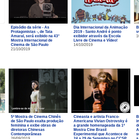
Episódio da série - As
Dia Internacional da Animação
B
Protagonistas -, de Tata
2019 - Santo André é ponto
v
Amaral, será exibido na 43°
exibidor através da Escola
1
Mostra Internacional de
Livre de Cinema e Vídeo!
Cinema de São Paulo
14/10/2019
21/10/2019
5ª Mostra de Cinema Chinês
Cineasta e artista Franco-
B
de São Paulo exalta produção
Americana Vivian Ostrovsky é
i
feminina e exibe obras de
a grande homenageada da 1ª
d
diretoras Chinesas
Mostra Cine Brasil
A
Contemporâneas
Experimental que Acontece de
s
26/09/2019
24 a 29 de Setembro no CCSP
a