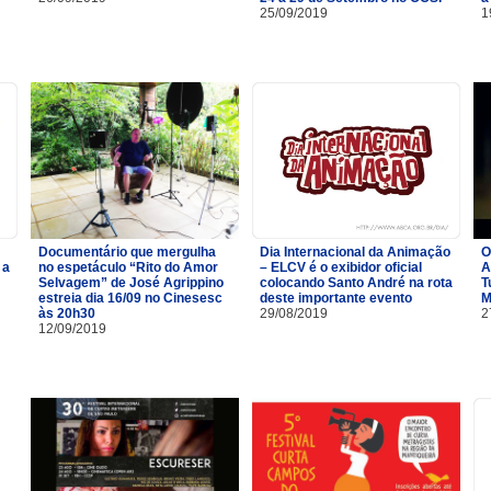
25/09/2019
1
Documentário que mergulha
Dia Internacional da Animação
O
 a
no espetáculo “Rito do Amor
– ELCV é o exibidor oficial
A
Selvagem” de José Agrippino
colocando Santo André na rota
T
estreia dia 16/09 no Cinesesc
deste importante evento
M
às 20h30
29/08/2019
2
12/09/2019