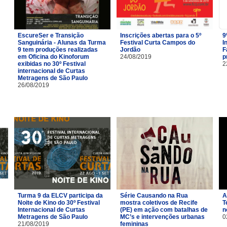
EscureSer e Transição
Inscrições abertas para o 5º
9
Sanguinária - Alunas da Turma
Festival Curta Campos do
I
9 tem produções realizadas
Jordão
F
em Oficina do Kinoforum
24/08/2019
p
exibidas no 30º Festival
2
internacional de Curtas
Metragens de São Paulo
26/08/2019
Turma 9 da ELCV participa da
Série Causando na Rua
A
Noite de Kino do 30º Festival
mostra coletivos de Recife
T
Internacional de Curtas
(PE) em ação com batalhas de
n
Metragens de São Paulo
MC’s e intervenções urbanas
0
21/08/2019
femininas