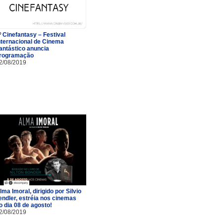
º Cinefantasy – Festival
nternacional de Cinema
antástico anuncia
rogramação
2/08/2019
lma Imoral, dirigido por Silvio
endler, estréia nos cinemas
o dia 08 de agosto!
2/08/2019