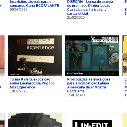
Inscrições abertas para o
DISFORIA - Longa de estreia
E
e
concurso Curta ECOFALANTE
do premiado Diretor Lucas
–
05/03/2020
Cassales ganha trailer e
S
cartaz oficial
1
21/02/2020
Turma 9 visita exposição
Prorrogadas as inscrições
E
sobre Leonardo Da Vinci no
para a competição Latino-
p
0°
MIS Experience
Americana da 9ª Mostra
M
18/01/2020
Ecofalante
m
15/01/2020
1