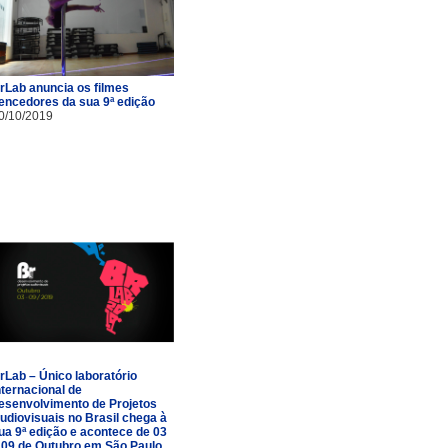
rLab anuncia os filmes
encedores da sua 9ª edição
0/10/2019
rLab – Único laboratório
nternacional de
esenvolvimento de Projetos
udiovisuais no Brasil chega à
ua 9ª edição e acontece de 03
 09 de Outubro em São Paulo