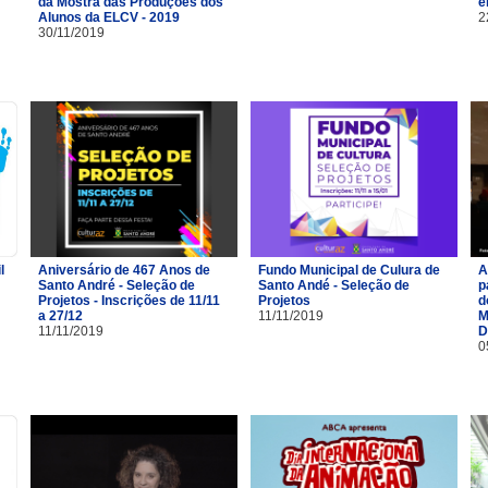
da Mostra das Produções dos
e
Alunos da ELCV - 2019
2
30/11/2019
l
Aniversário de 467 Anos de
Fundo Municipal de Culura de
A
Santo André - Seleção de
Santo Andé - Seleção de
p
Projetos - Inscrições de 11/11
Projetos
d
a 27/12
11/11/2019
M
11/11/2019
D
0