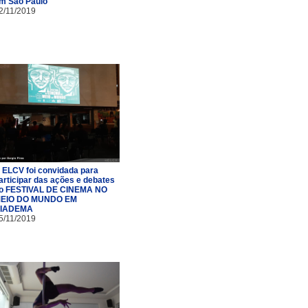
m São Paulo
2/11/2019
 ELCV foi convidada para
articipar das ações e debates
o FESTIVAL DE CINEMA NO
EIO DO MUNDO EM
IADEMA
5/11/2019