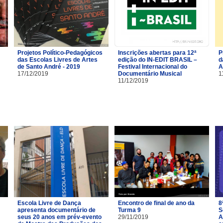
Projetos Político-Pedagógicos
Inscrições abertas para 12ª
P
das Escolas Livres de Artes
edição do IN-EDIT BRASIL –
d
de Santo André - 2019
Festival Internacional do
A
17/12/2019
Documentário Musical
1
11/12/2019
Escola Livre de Dança
Encontro de final de ano da
8
apresenta documentário de
Turma 9
S
seus 20 anos em prév-evento
29/11/2019
A