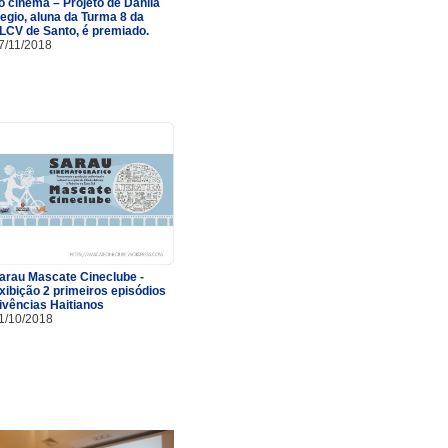
o cinema – Projeto de Danila
egio, aluna da Turma 8 da
LCV de Santo, é premiado.
7/11/2018
arau Mascate Cineclube -
xibição 2 primeiros episódios
ivências Haitianos
1/10/2018