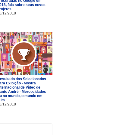
rocuradas no Google em
018, fala sobre seus novos
rojetos
8/12/2018
esultado dos Selecionados
ara Exibição - Mostra
nternacional de Vídeo de
anto André - Mercocidades
u no mundo, o mundo em
im
3/12/2018