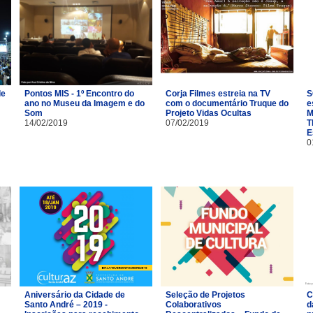
de
Pontos MIS - 1º Encontro do
Corja Filmes estreia na TV
S
ano no Museu da Imagem e do
com o documentário Truque do
e
Som
Projeto Vidas Ocultas
M
14/02/2019
07/02/2019
T
E
0
Aniversário da Cidade de
Seleção de Projetos
C
Santo André – 2019 -
Colaborativos
d