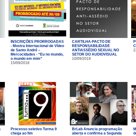
INSCRIÇÕES PRORROGADAS
CARTILHA-PACTO DE
P
- Mostra Internacional de Vídeo
RESPONSABILIDADE
C
de Santo André –
ANTIASSÉDIO SEXUAL NO
2
Mercocidades - “Eu no mundo,
SETOR DO AUDIOVISUAL
o mundo em mim”
10/09/2018
15/09/2018
a
Processo seletivo Turma 9
BrLab Anuncia programação
M
chega ao fim
aberta e confirma a Segunda
d