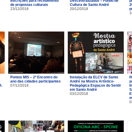
Inscrições para recebimento
Descentralizados – Fundo de
p
de propostas culturais
Cultura de Santo André
2
23/12/2018
20/12/2018
p
1
Pontos MIS – 2º Encontro do
Instalação da ELCV de Santo
R
ano das cidades participantes
André na Mostra Artístico-
p
R.
07/12/2018
Pedagógica Espaços do Sentir
I
em Santo André
S
03/12/2018
E
m
0