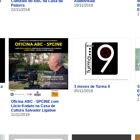
o
Culturais do ABC na Casa da
Audiovisual
d
Palavra
18/11/2018
B
22/11/2018
E
1
ça
3 meses de Turma 9
S
05/11/2018
E
V
2
Oficina ABC - SPCINE com
Lúcio Kodato na Casa de
Cultura Salvador Ligabue
11/11/2018