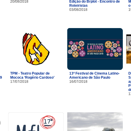
20/08/2018
Edição do Brplot - Encontro de
M
Roteiristas
o
03/08/2018
1
TPM - Teatro Popular de
13º Festival de Cinema Latino-
D
29
Mococa ‘Rogério Cardoso’
Americano de São Paulo
S
17/07/2018
16/07/2018
a
P
d
1