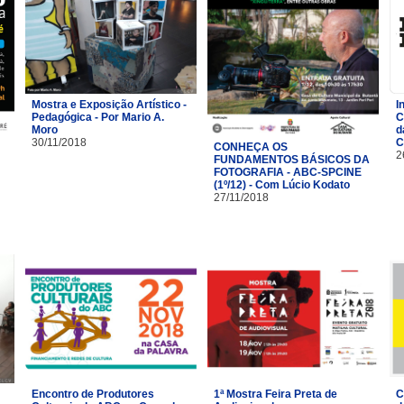
Mostra e Exposição Artístico -
I
Pedagógica - Por Mario A.
C
Moro
d
30/11/2018
C
CONHEÇA OS
2
FUNDAMENTOS BÁSICOS DA
FOTOGRAFIA - ABC-SPCINE
(1º/12) - Com Lúcio Kodato
27/11/2018
Encontro de Produtores
1ª Mostra Feira Preta de
C