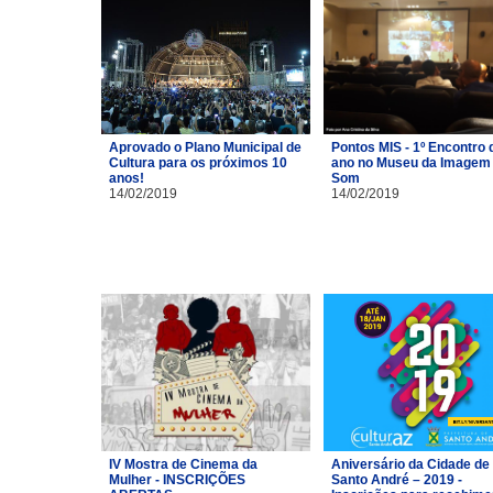
Aprovado o Plano Municipal de
Pontos MIS - 1º Encontro 
Cultura para os próximos 10
ano no Museu da Imagem 
anos!
Som
14/02/2019
14/02/2019
IV Mostra de Cinema da
Aniversário da Cidade de
Mulher - INSCRIÇÕES
Santo André – 2019 -