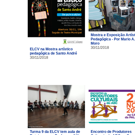
Mostra e Exposição Artíst
Pedagógica - Por Mario A.
Moro
30/11/2018
ELCV na Mostra artístico
pedagógica de Santo André
30/11/2018
Turma 9 da ELCV tem aula de
Encontro de Produtores