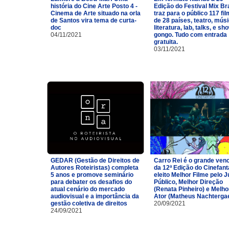
história do Cine Arte Posto 4 -
Edição do Festival Mix Br
Cinema de Arte situado na orla
traz para o público 117 fi
de Santos vira tema de curta-
de 28 países, teatro, músi
doc
literatura, lab, talks, e sh
04/11/2021
gongo. Tudo com entrada
gratuita.
03/11/2021
GEDAR (Gestão de Direitos de
Carro Rei é o grande ven
Autores Roteiristas) completa
da 12ª Edição do Cinefan
5 anos e promove seminário
eleito Melhor Filme pelo J
para debater os desafios do
Público, Melhor Direção
atual cenário do mercado
(Renata Pinheiro) e Melho
audiovisual e a importância da
Ator (Matheus Nachtergae
gestão coletiva de direitos
20/09/2021
24/09/2021