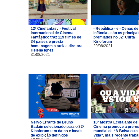
12º Cinefantasy - Festival
- República - e - Cenas de
Internacional de Cinema
Infância - são os principai
Fantástico traz 119 filmes de
premiados no 32º Curta
34 países e presta
Kinoforum
homenagem a atriz e diretora
29/08/2021
Helena Ignez
31/08/2021
Nervo Errante de Bruno
10ª Mostra Ecofalante de
Badain selecionado para o 32º
Cinema promove a pré-es
Kinoforum tem datas e locais
mundial de “A Bolsa ou a
de exibição definidos
Vida”, mais recente traba