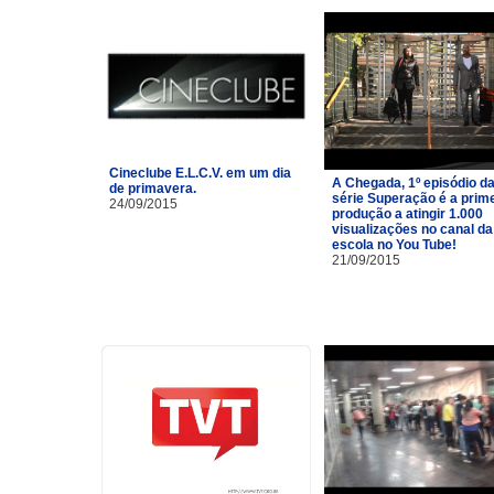
Cineclube E.L.C.V. em um dia
A Chegada, 1º episódio d
de primavera.
série Superação é a prim
24/09/2015
produção a atingir 1.000
visualizações no canal da
escola no You Tube!
21/09/2015