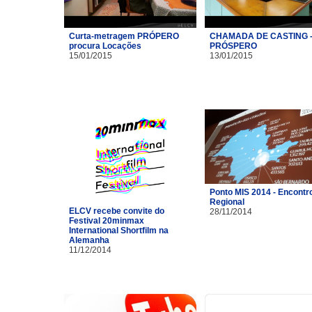
Curta-metragem PRÓPERO
CHAMADA DE CASTING 
procura Locações
PRÓSPERO
15/01/2015
13/01/2015
Ponto MIS 2014 - Encontr
Regional
ELCV recebe convite do
28/11/2014
Festival 20minmax
International Shortfilm na
Alemanha
11/12/2014