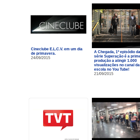
Cineclube E.L.C.V. em um dia
A Chegada, 1º episódio d
de primavera.
série Superação é a prim
24/09/2015
produção a atingir 1.000
visualizações no canal da
escola no You Tube!
21/09/2015