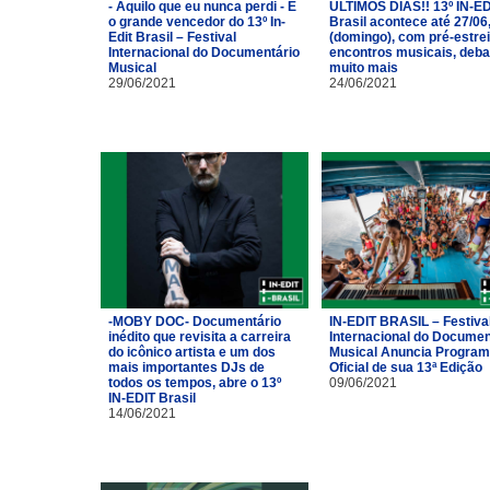
- Aquilo que eu nunca perdi - É
ÚLTIMOS DIAS!! 13º IN-ED
o grande vencedor do 13º In-
Brasil acontece até 27/06
Edit Brasil – Festival
(domingo), com pré-estrei
Internacional do Documentário
encontros musicais, deba
Musical
muito mais
29/06/2021
24/06/2021
-MOBY DOC- Documentário
IN-EDIT BRASIL – Festiva
inédito que revisita a carreira
Internacional do Documen
do icônico artista e um dos
Musical Anuncia Progra
mais importantes DJs de
Oficial de sua 13ª Edição
todos os tempos, abre o 13º
09/06/2021
IN-EDIT Brasil
14/06/2021