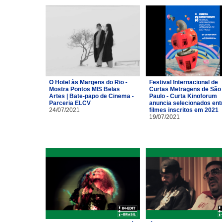
O Hotel às Margens do Rio -
Festival Internacional de
Mostra Pontos MIS Belas
Curtas Metragens de São
Artes | Bate-papo de Cinema -
Paulo - Curta Kinoforum
Parceria ELCV
anuncia selecionados ent
24/07/2021
filmes inscritos em 2021
19/07/2021