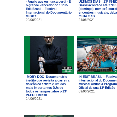
- Aquilo que eu nunca perdi - É
ÚLTIMOS DIAS!! 13º IN-ED
o grande vencedor do 13º In-
Brasil acontece até 27/06
Edit Brasil – Festival
(domingo), com pré-estrei
Internacional do Documentário
encontros musicais, deba
Musical
muito mais
29/06/2021
24/06/2021
-MOBY DOC- Documentário
IN-EDIT BRASIL – Festiva
inédito que revisita a carreira
Internacional do Documen
do icônico artista e um dos
Musical Anuncia Progra
mais importantes DJs de
Oficial de sua 13ª Edição
todos os tempos, abre o 13º
09/06/2021
IN-EDIT Brasil
14/06/2021