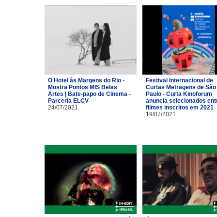
O Hotel às Margens do Rio -
Festival Internacional de
Mostra Pontos MIS Belas
Curtas Metragens de São
Artes | Bate-papo de Cinema -
Paulo - Curta Kinoforum
Parceria ELCV
anuncia selecionados ent
24/07/2021
filmes inscritos em 2021
19/07/2021