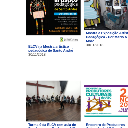
Mostra e Exposição Artíst
Pedagógica - Por Mario A.
Moro
30/11/2018
ELCV na Mostra artístico
pedagógica de Santo André
30/11/2018
Turma 9 da ELCV tem aula de
Encontro de Produtores