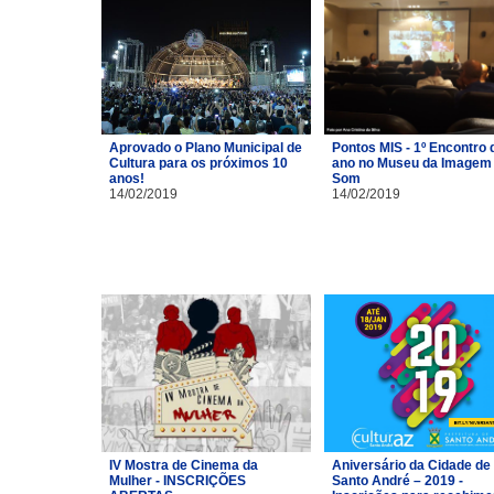
Aprovado o Plano Municipal de
Pontos MIS - 1º Encontro 
Cultura para os próximos 10
ano no Museu da Imagem 
anos!
Som
14/02/2019
14/02/2019
IV Mostra de Cinema da
Aniversário da Cidade de
Mulher - INSCRIÇÕES
Santo André – 2019 -