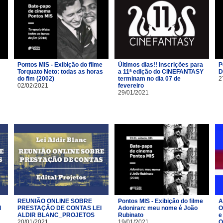
Pontos MIS - Exibição do filme
Últimos dias!! Inscrições para
P
Torquato Neto: todas as horas
a 11ª edição do CINEFANTASY
D
do fim (2002)
terminam no dia 07 de
2
02/02/2021
fevereiro
29/01/2021
REUNIÃO ONLINE SOBRE
Pontos MIS - Exibição do filme
A
I
PRESTAÇÃO DE CONTAS LEI
Adoniran: meu nome é João
O
ALDIR BLANC_PROJETOS
Rubinato
e
20/01/2021
19/01/2021
O