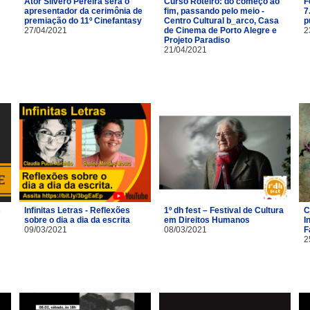
Ator Silvero Pereira será o
Curso Roteiro: do começo ao
F
apresentador da cerimônia de
fim, passando pelo meio -
7
premiação do 11º Cinefantasy
Centro Cultural b_arco, Casa
p
27/04/2021
de Cinema de Porto Alegre e
2
Projeto Paradiso
21/04/2021
s
Infinitas Letras - Reflexões
1º dh fest – Festival de Cultura
C
sobre o dia a dia da escrita
em Direitos Humanos
I
09/03/2021
08/03/2021
F
2