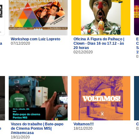
Workshop com Luiz Lopreto
Oficina A Figura do Palhaço |
E
na
07/12/2020
Clown - Dias 16 ou 17.12 - às
C
20 horas
S
02/12/2020
1
0
Vozes do trabalho | Bate-papo
Voltamos!!!
C
e
de Cinema Pontos MIS|
18/11/2020
0
#misemcasa
19/11/2020