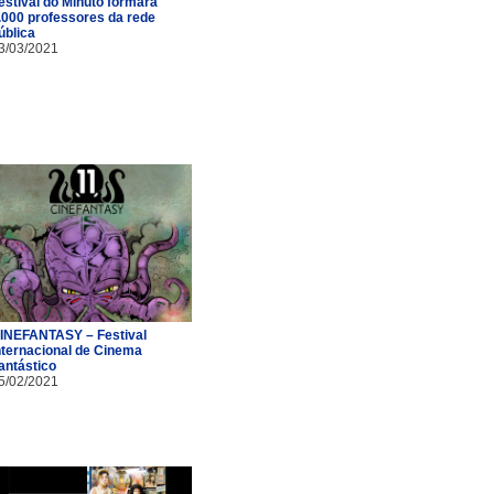
estival do Minuto formará
.000 professores da rede
ública
3/03/2021
INEFANTASY – Festival
nternacional de Cinema
antástico
5/02/2021