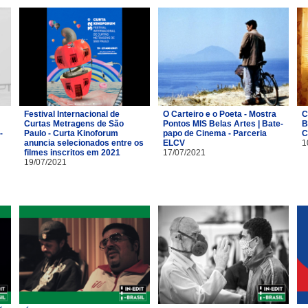
Festival Internacional de
O Carteiro e o Poeta - Mostra
C
Curtas Metragens de São
Pontos MIS Belas Artes | Bate-
B
-
Paulo - Curta Kinoforum
papo de Cinema - Parceria
C
anuncia selecionados entre os
ELCV
1
filmes inscritos em 2021
17/07/2021
19/07/2021