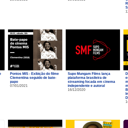
R
S
1
e
Pontos MIS - Exibição do filme
Supo Mungam Films lança
D
Clementina seguido de bate-
plataforma brasileira de
e
papo
streaming focada em cinema
m
07/01/2021
independente e autoral
m
16/12/2020
B
I
D
1