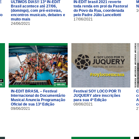
É
ÚLTIMOS DIAS!! 13º IN-EDIT
IN-EDIT brasil 2021 reverte
M
Brasil acontece até 27/06,
toda renda em prol da Pastoral
N
(domingo), com pré-estreias,
do Povo da Rua, coordenada
1
io
encontros musicais, debates e
pelo Padre Júlio Lancellotti
muito mais
17/06/2021
24/06/2021
IN-EDIT BRASIL – Festival
Festival SOY LOCO POR TI
C
Internacional do Documentário
JUQUERY abre inscrições
c
Musical Anuncia Programação
para sua 4ª Edição
A
Oficial de sua 13ª Edição
08/06/2021
c
09/06/2021
2