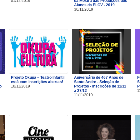
01/12/2019
da Mostra das Produções dos
Alunos da ELCV - 2019
30/11/2019
Projeto Okupa – Teatro Infantil
Aniversário de 467 Anos de
F
está com inscrições abertas!
Santo André - Seleção de
S
o
18/11/2019
Projetos - Inscrições de 11/11
P
a 27/12
1
11/11/2019