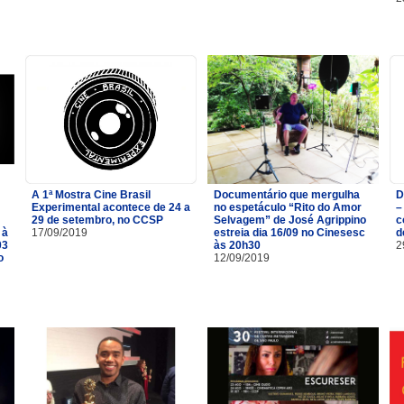
A 1ª Mostra Cine Brasil
Documentário que mergulha
D
Experimental acontece de 24 a
no espetáculo “Rito do Amor
–
29 de setembro, no CCSP
Selvagem” de José Agrippino
c
 à
17/09/2019
estreia dia 16/09 no Cinesesc
d
03
às 20h30
2
o
12/09/2019