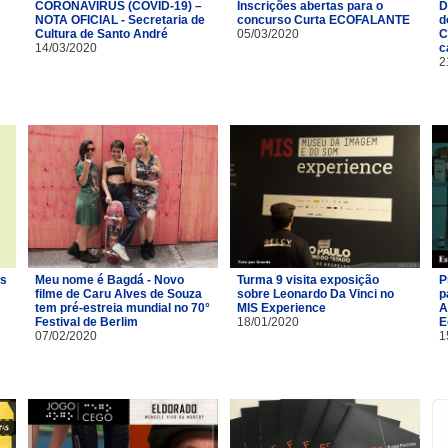
CORONAVÍRUS (COVID-19) –
Inscrições abertas para o
D
NOTA OFICIAL - Secretaria de
concurso Curta ECOFALANTE
d
Cultura de Santo André
05/03/2020
C
14/03/2020
c
2
os
Meu nome é Bagdá - Novo
Turma 9 visita exposição
P
filme de Caru Alves de Souza
sobre Leonardo Da Vinci no
p
tem pré-estreia mundial no 70°
MIS Experience
A
Festival de Berlim
18/01/2020
E
07/02/2020
1