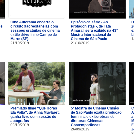
Cine Autorama encerra o
Episódio da série - As
D
es
circuito #acreditanelas com
Protagonistas -, de Tata
2
sessões gratuitas de cinema
Amaral, será exibido na 43°
e
estilo drive-in no Campo de
Mostra Internacional de
L
Marte (SP)
Cinema de São Paulo
1
21/10/2019
21/10/2019
Premiado filme “Que Horas
5ª Mostra de Cinema Chinês
C
Ela Volta”, de Anna Muylaert,
de São Paulo exalta produção
A
ganha livro com sessão de
feminina e exibe obras de
a
autógrafos
diretoras Chinesas
M
03/10/2019
Contemporâneas
E
26/09/2019
2
2