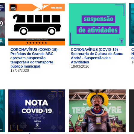
CORONAVÍRUS (COVID-19) –
CORONAVÍRUS (COVID-19) –
C
Prefeitos do Grande ABC
Secretaria de Cultura de Santo
N
aprovam suspensão
André - Suspensão das
d
temporária do transporte
Atividades
1
público municipal
18/03/2020
18/03/2020