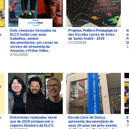
Dois cineastas formados na
Projetos Político-Pedagógicos
I
a
ELCV estão com seus
das Escolas Livres de Artes
e
trabalhos, ambos
de Santo André - 2019
F
documentários, em cartaz no
17/12/2019
D
serviço de streaming da
1
Amazon, o Prime Video.
07/01/2020
s
Entrevistas realizadas neste
Escola Livre de Dança
E
ano de 2019 enriquecem o
apresenta documentário de
T
registro histórico da ELCV.
seus 20 anos em prév-evento
2