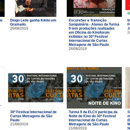
is
Diogo Leite ganha Kikito em
EscureSer e Transição
I
Gramado.
Sanguinária - Alunas da Turma
F
26/08/2019
9 tem produções realizadas
J
em Oficina do Kinoforum
2
exibidas no 30º Festival
internacional de Curtas
Metragens de São Paulo
26/08/2019
30º Festival Internacional de
Turma 9 da ELCV participa da
S
Curtas Metragens de São
Noite de Kino do 30º Festival
m
Paulo
Internacional de Curtas
(
21/08/2019
Metragens de São Paulo
M
21/08/2019
f