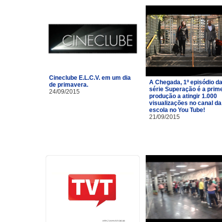
Cineclube E.L.C.V. em um dia
A Chegada, 1º episódio d
de primavera.
série Superação é a prim
24/09/2015
produção a atingir 1.000
visualizações no canal da
escola no You Tube!
21/09/2015