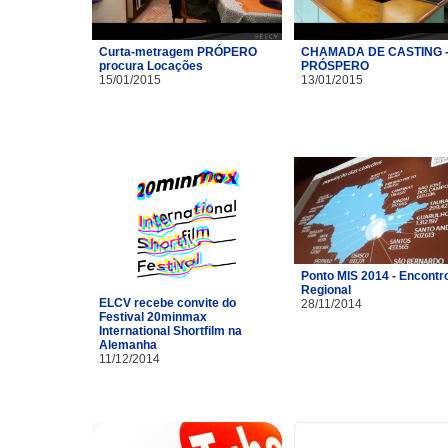
Curta-metragem PRÓPERO
CHAMADA DE CASTING 
procura Locações
PRÓSPERO
15/01/2015
13/01/2015
Ponto MIS 2014 - Encontr
Regional
ELCV recebe convite do
28/11/2014
Festival 20minmax
International Shortfilm na
Alemanha
11/12/2014