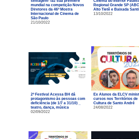
selvagem- faz sua première
Cinema do Interior Paulist
mundial na competição Novos
Regional Grande SP (ABC
Diretores da 46ª Mostra
Alto Tietê e Baixada Santi
Internacional de Cinema de
13/10/2022
São Paulo
21/10/2022
2ª Festival Acessa BH dá
Ex Alunos da ELCV minis
protagonismo às pessoas com
cursos nos Territórios de
deficiência (de 1/7 a 31/10) _
Cultura de Santo André
teatro, dança, música
24/08/2022
02/09/2022