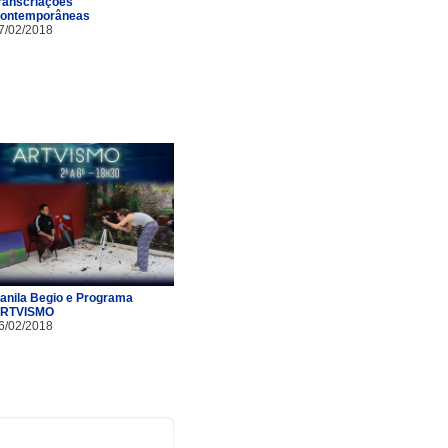
ranscriações
ontemporâneas
7/02/2018
anila Begio e Programa
RTVISMO
6/02/2018