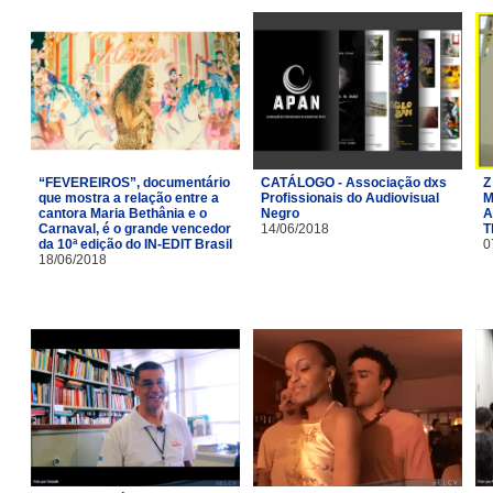
“FEVEREIROS”, documentário
CATÁLOGO - Associação dxs
Z
que mostra a relação entre a
Profissionais do Audiovisual
M
cantora Maria Bethânia e o
Negro
A
Carnaval, é o grande vencedor
14/06/2018
T
da 10ª edição do IN-EDIT Brasil
0
18/06/2018