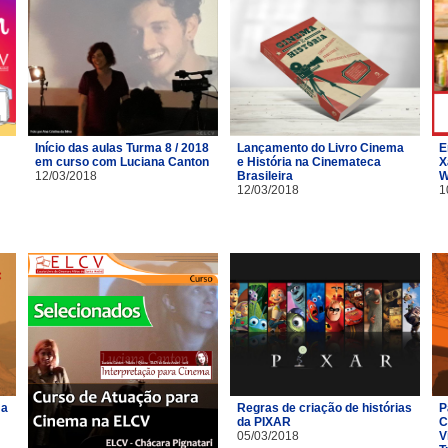
Início das aulas Turma 8 / 2018
Lançamento do Livro Cinema
E
em curso com Luciana Canton
e História na Cinemateca
X
12/03/2018
Brasileira
W
12/03/2018
1
ma
Regras de criação de histórias
P
da PIXAR
C
05/03/2018
V