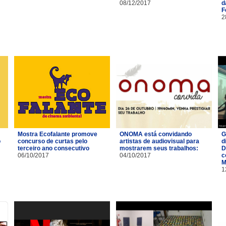
08/12/2017
d
F
2
Mostra Ecofalante promove
ONOMA está convidando
G
o
concurso de curtas pelo
artistas de audiovisual para
d
terceiro ano consecutivo
mostrarem seus trabalhos:
D
06/10/2017
04/10/2017
c
M
1