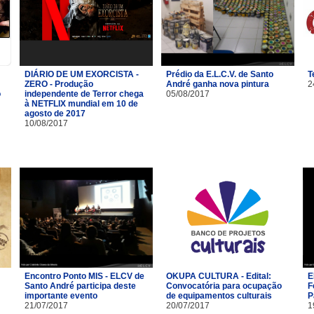
DIÁRIO DE UM EXORCISTA -
Prédio da E.L.C.V. de Santo
T
ZERO - Produção
André ganha nova pintura
2
o
independente de Terror chega
05/08/2017
à NETFLIX mundial em 10 de
agosto de 2017
10/08/2017
Encontro Ponto MIS - ELCV de
OKUPA CULTURA - Edital:
E
Santo André participa deste
Convocatória para ocupação
F
importante evento
de equipamentos culturais
P
21/07/2017
20/07/2017
1