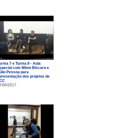
urma 7 e Turma 8 - Aula
special com Miton Bíscaro e
úlio Pessoa para
presentação dos projetos de
CC
7/06/2017