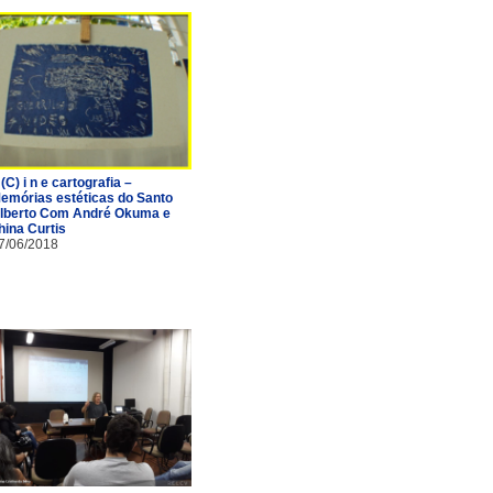
 (C) i n e cartografia –
emórias estéticas do Santo
lberto Com André Okuma e
hina Curtis
7/06/2018